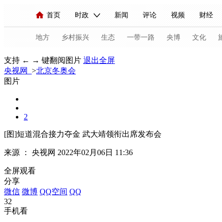
首页
时政
新闻
评论
视频
财经
人民领袖习近平
直播
海外频道
片库
iPanda
栏目大全
联播+
English
中国领导人
节目单
Монгол
听音
央视快评
微视频
习
地方
乡村振兴
生态
一带一路
央博
文化
支持 ← → 键翻阅图片
退出全屏
央视网
>
北京冬奥会
总台春晚
网络春晚
共产党员网
秧纪录
图片
新闻
国内
国际
评论
经济
军事
2
人民领袖习近平
联播+
热解读
天天学习
[图]短道混合接力夺金 武大靖领衔出席发布会
来源 ：
央视网
2022年02月06日 11:36
视频
小央视频
小央直播
直播中国
熊猫
全屏观看
现场
前线
比划
快看
蓝海中国
新兵
分享
微信
微博
QQ空间
QQ
体育
直播
竞猜
2026年世界杯
2026年
32
手机看
VIP会员
CCTV奥林匹克频道
生活体育大会