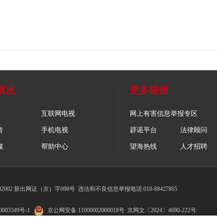
概况
更多链接
互联网电视
网上有害信息举报专区
音
手机电视
辟谣平台
法律顾问
媒
帮助中心
望海热线
人才招聘
002 新出网证（京）字098号
违法和不良信息举报电话:010-88427865
003349号-1
京公网安备 11000002000018号
京网文〔2024〕4690-222号