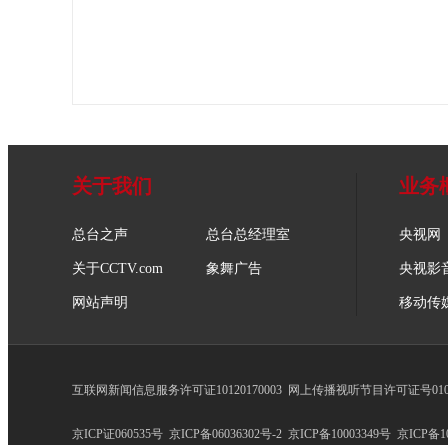
关于我们
业务
总台之声
总台总经理室
央视网
关于CCTV.com
象舞广告
央视影
网站声明
移动传
互联网新闻信息服务许可证10120170003
网上传播视听节目许可证号0102
京ICP证060535号
京ICP备06036302号-2
京ICP备10003349号
京ICP备10