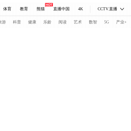
体育
教育
熊猫
直播中国
4K
CCTV.直播
式妙语
主持人
下载央视影音
热解读
天天学习
旅游
科普
健康
乐龄
阅读
艺术
数智
5G
产业+
纪录片网
国家大剧院
大型活动
科技
法治
文娱
人物
公益
图片
习式妙语
央视快评
央视网评
光华锐评
锋面
频道
VR/AR
4K专区
全景新闻
请入列
人生第一次
人生第二次
冬奥会
CBA
NBA
中超
国足
国际足球
网球
综
体育江湖
文化体育
冰雪道路
足球道路