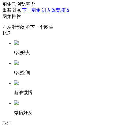
图集已浏览完毕
财经
教育
乡村振兴
生态环境
一带一路
重新浏览
下一图集
进入体育频道
图集推荐
大国智造
大国展会
大国保险
云顶对话
向左滑动浏览下一个图集
1
/17
QQ好友
CCTV.节目官网
直播
节目单
栏目
片库
QQ空间
新浪微博
微信好友
取消