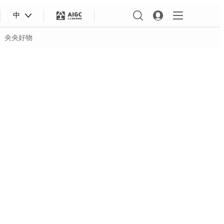
中
央央好物
合体育
亚冬会