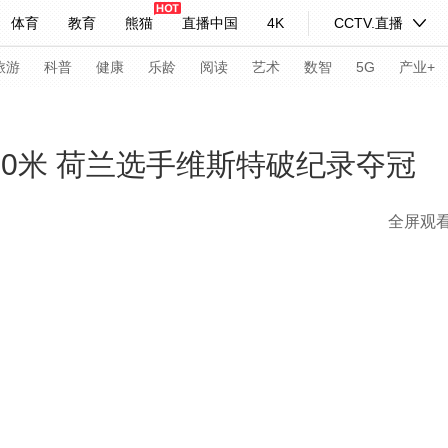
体育
教育
熊猫
直播中国
4K
CCTV.直播
式妙语
主持人
下载央视影音
热解读
天天学习
旅游
科普
健康
乐龄
阅读
艺术
数智
5G
产业+
纪录片网
国家大剧院
大型活动
500米 荷兰选手维斯特破纪录夺冠
全屏观
科技
法治
文娱
人物
公益
图片
习式妙语
央视快评
央视网评
光华锐评
锋面
频道
VR/AR
4K专区
全景新闻
请入列
人生第一次
人生第二次
年冬奥会
CBA
NBA
中超
国足
国际足球
网球
综
体育江湖
文化体育
冰雪道路
足球道路