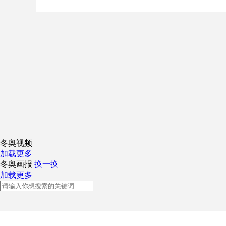
财经
教育
乡村振兴
生态环境
一带一路
大国智造
大国展会
大国保险
云顶对话
CCTV.节目官网
直播
节目单
栏目
片库
冬奥视频
加载更多
冬奥画报
换一换
加载更多