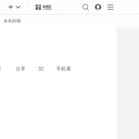
中
央央好物
看
分享
32
手机看
合体育
亚冬会