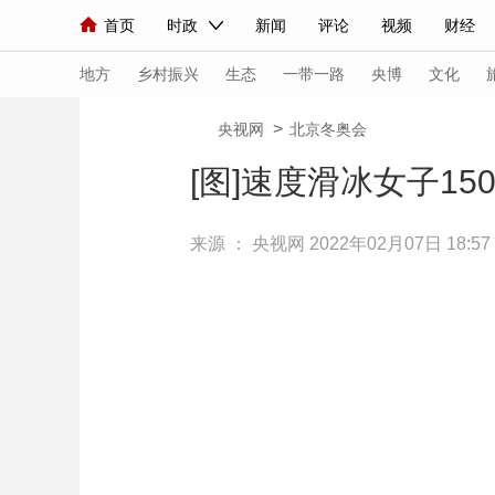
首页
时政
新闻
评论
视频
财经
人民领袖习近平
直播
海外频道
片库
iPanda
栏目大全
联播+
English
中国领导人
节目单
Монгол
听音
央视快评
微视频
习
地方
乡村振兴
生态
一带一路
央博
文化
>
央视网
北京冬奥会
总台春晚
网络春晚
共产党员网
秧纪录
[图]速度滑冰女子1
来源 ：
央视网
2022年02月07日 18:57
新闻
国内
国际
评论
经济
军事
人民领袖习近平
联播+
热解读
天天学习
视频
小央视频
小央直播
直播中国
熊猫
现场
前线
比划
快看
蓝海中国
新兵
体育
直播
竞猜
2026年世界杯
2026
VIP会员
CCTV奥林匹克频道
生活体育大会