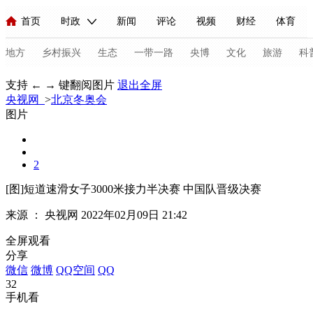
首页
时政
新闻
评论
视频
财经
体育
人民领袖习近平
直播
海外频道
片库
iPanda
栏目大全
联播+
English
中国领导人
节目单
Монгол
听音
央视快评
微视频
习式妙语
主持人
地方
乡村振兴
生态
一带一路
央博
文化
旅游
科
支持 ← → 键翻阅图片
退出全屏
央视网
总台春晚
>
北京冬奥会
网络春晚
共产党员网
秧纪录
纪录片网
图片
新闻
国内
国际
评论
经济
军事
科技
法
2
人民领袖习近平
联播+
热解读
天天学习
习式妙语
[图]短道速滑女子3000米接力半决赛 中国队晋级决赛
来源 ：
央视网
2022年02月09日 21:42
视频
小央视频
小央直播
直播中国
熊猫频道
V
全屏观看
现场
前线
比划
快看
蓝海中国
新兵请入列
分享
微信
微博
QQ空间
QQ
体育
直播
竞猜
2026年世界杯
2026年冬奥会
C
32
手机看
VIP会员
CCTV奥林匹克频道
生活体育大会
体育江湖