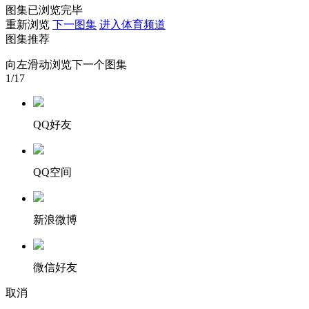
图集已浏览完毕
财经
教育
乡村振兴
生态环境
一带一路
央博
重新浏览
下一图集
进入体育频道
图集推荐
大国智造
大国展会
大国保险
云顶对话
云起
超
向左滑动浏览下一个图集
1
/17
QQ好友
CCTV.节目官网
直播
节目单
栏目
片库
热播榜
QQ空间
新浪微博
微信好友
取消