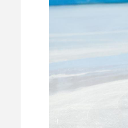
财经
教育
乡村振兴
生态环境
一带一路
大国智造
大国展会
大国保险
云顶对话
CCTV.节目官网
直播
节目单
栏目
片库