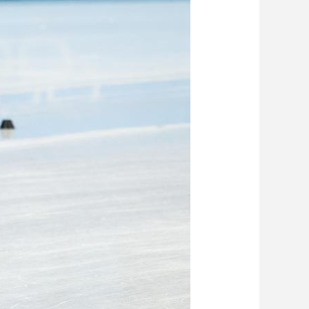
艺术
汽车
数智
5G
产业+
时尚
天气
才艺
网展
央央好物