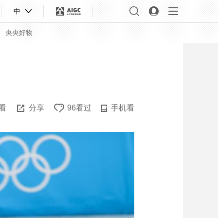
中
央央好物
看
分享
96看过
手机看
合体育
亚冬会