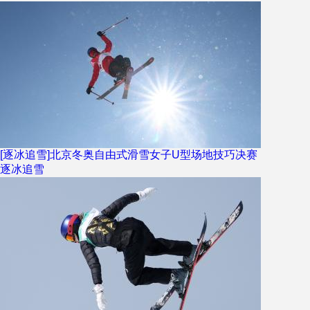
[逐冰追雪]北京冬奥自由式滑雪女子U型场地技巧决赛
逐冰追雪