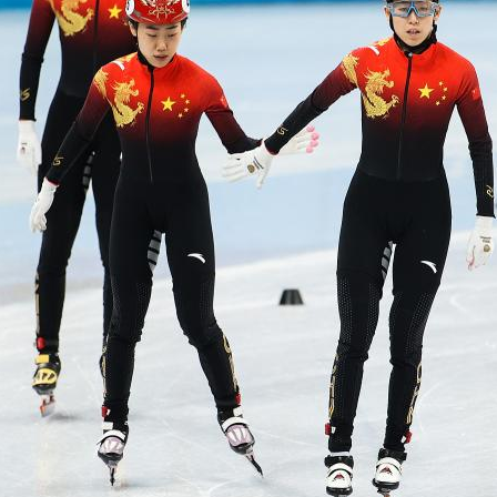
央博
非遗
文化
旅游
科普
健康
乐龄
阅读
云起
超级工厂
智敬中国
全民健康
颜选攻略
海洋
热播榜
总台企业白名单