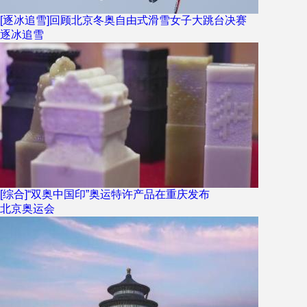
[逐冰追雪]回顾北京冬奥自由式滑雪女子大跳台决赛
逐冰追雪
[综合]“双奥中国印”奥运特许产品在重庆发布
北京奥运会