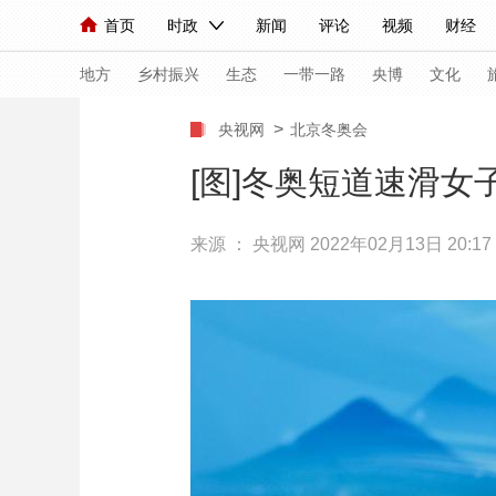
首页
时政
新闻
评论
视频
财经
人民领袖习近平
直播
海外频道
片库
iPanda
栏目大全
联播+
English
中国领导人
节目单
Монгол
听音
央视快评
微视频
习
地方
乡村振兴
生态
一带一路
央博
文化
>
央视网
北京冬奥会
总台春晚
网络春晚
共产党员网
秧纪录
[图]冬奥短道速滑女
来源 ：
央视网
2022年02月13日 20:17
新闻
国内
国际
评论
经济
军事
人民领袖习近平
联播+
热解读
天天学习
视频
小央视频
小央直播
直播中国
熊猫
现场
前线
比划
快看
蓝海中国
新兵
体育
直播
竞猜
2026年世界杯
2026
VIP会员
CCTV奥林匹克频道
生活体育大会