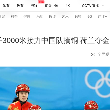
体育
教育
熊猫
直播中国
4K
CCTV.直播
式妙语
主持人
下载央视影音
热解读
天天学习
旅游
科普
健康
乐龄
阅读
艺术
数智
5G
产业+
纪录片网
国家大剧院
大型活动
子3000米接力中国队摘铜 荷兰夺金
全屏观
科技
法治
文娱
人物
公益
图片
习式妙语
央视快评
央视网评
光华锐评
锋面
频道
VR/AR
4K专区
全景新闻
请入列
人生第一次
人生第二次
年冬奥会
CBA
NBA
中超
国足
国际足球
网球
综
体育江湖
文化体育
冰雪道路
足球道路