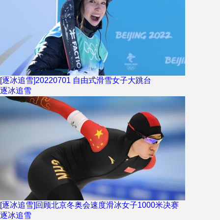
[逐冰追雪]20220701 自由式滑雪女子大跳台
逐冰追雪
[逐冰追雪]回顾北京冬奥会速度滑冰女子1000米决赛
逐冰追雪