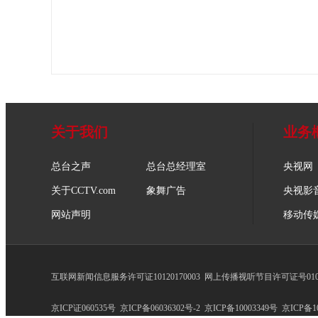
关于我们
业务
总台之声
总台总经理室
央视网
关于CCTV.com
象舞广告
央视影
网站声明
移动传
互联网新闻信息服务许可证10120170003
网上传播视听节目许可证号0102
京ICP证060535号
京ICP备06036302号-2
京ICP备10003349号
京ICP备10