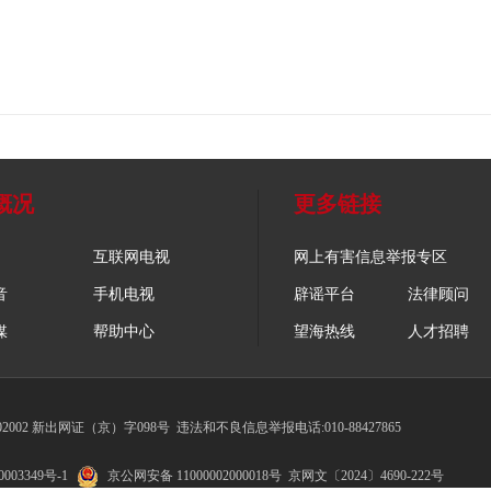
概况
更多链接
互联网电视
网上有害信息举报专区
音
手机电视
辟谣平台
法律顾问
媒
帮助中心
望海热线
人才招聘
002 新出网证（京）字098号
违法和不良信息举报电话:010-88427865
003349号-1
京公网安备 11000002000018号
京网文〔2024〕4690-222号