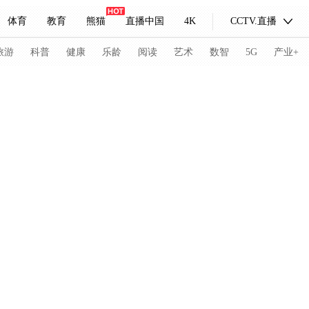
体育
教育
熊猫
直播中国
4K
CCTV.直播
式妙语
主持人
下载央视影音
热解读
天天学习
旅游
科普
健康
乐龄
阅读
艺术
数智
5G
产业+
纪录片网
国家大剧院
大型活动
科技
法治
文娱
人物
公益
图片
习式妙语
央视快评
央视网评
光华锐评
锋面
频道
VR/AR
4K专区
全景新闻
请入列
人生第一次
人生第二次
冬奥会
CBA
NBA
中超
国足
国际足球
网球
综
体育江湖
文化体育
冰雪道路
足球道路