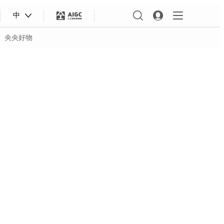
中
央央好物
合体育
亚冬会