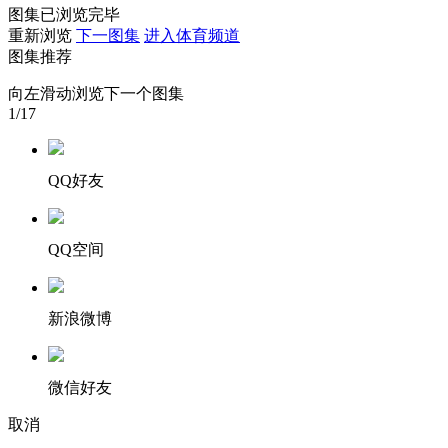
图集已浏览完毕
财经
教育
乡村振兴
生态环境
一带一路
重新浏览
下一图集
进入体育频道
图集推荐
大国智造
大国展会
大国保险
云顶对话
向左滑动浏览下一个图集
1
/17
QQ好友
CCTV.节目官网
直播
节目单
栏目
片库
QQ空间
新浪微博
微信好友
取消