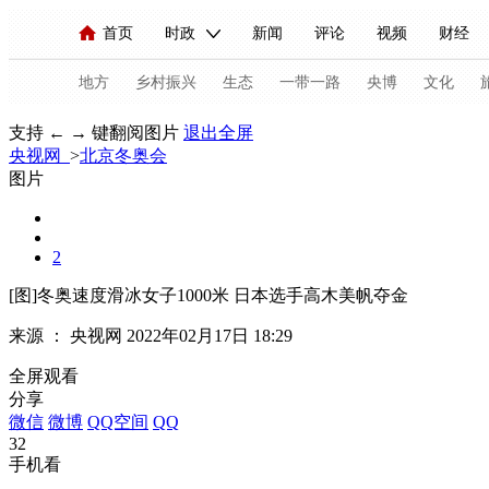
首页
时政
新闻
评论
视频
财经
人民领袖习近平
直播
海外频道
片库
iPanda
栏目大全
联播+
English
中国领导人
节目单
Монгол
听音
央视快评
微视频
习
地方
乡村振兴
生态
一带一路
央博
文化
支持 ← → 键翻阅图片
退出全屏
央视网
>
北京冬奥会
总台春晚
网络春晚
共产党员网
秧纪录
图片
新闻
国内
国际
评论
经济
军事
2
人民领袖习近平
联播+
热解读
天天学习
[图]冬奥速度滑冰女子1000米 日本选手高木美帆夺金
来源 ：
央视网
2022年02月17日 18:29
视频
小央视频
小央直播
直播中国
熊猫
全屏观看
现场
前线
比划
快看
蓝海中国
新兵
分享
微信
微博
QQ空间
QQ
体育
直播
竞猜
2026年世界杯
2026年
32
手机看
VIP会员
CCTV奥林匹克频道
生活体育大会