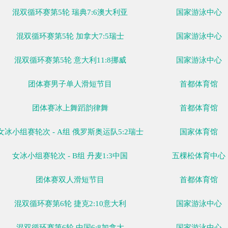
07日
02月08日
02月09日
02月10日
02月11日
02月12日
02月13日
02
一
周二
周三
周四
周五
周六
周日
比赛
混双循环赛第5轮 瑞典7:6澳大利亚
混双循环赛第5轮 加拿大7:5瑞士
混双循环赛第5轮 意大利11:8挪威
团体赛男子单人滑短节目
团体赛冰上舞蹈韵律舞
女冰小组赛轮次 - A组 俄罗斯奥运队5:2瑞士