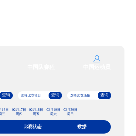
艺术
汽车
数智
5G
产业+
时尚
天气
才艺
网展
央央好物
场馆赛程
中国队赛程
查询
查询