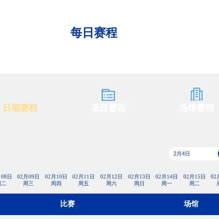
央博
非遗
文化
旅游
科普
健康
乐龄
阅读
云起
超级工厂
智敬中国
全民健康
颜选攻略
海洋
每日赛程
热播榜
总台企业白名单
日期赛程
项目赛程