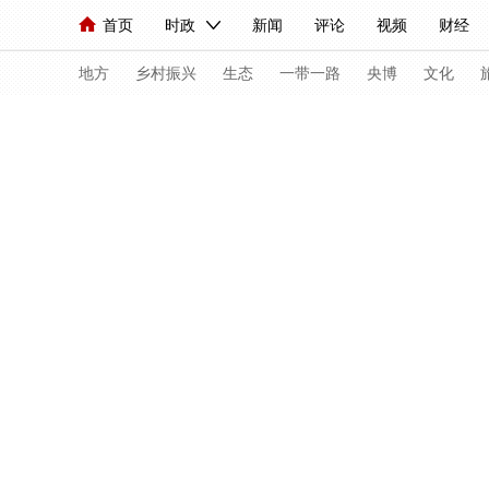
首页
时政
新闻
评论
视频
财经
人民领袖习近平
直播
海外频道
片库
iPanda
栏目大全
联播+
English
中国领导人
节目单
Монгол
听音
央视快评
微视频
习
地方
乡村振兴
生态
一带一路
央博
文化
首页
赛程
中国骄傲
此刻是金
全景看冬奥
总台春晚
网络春晚
共产党员网
秧纪录
新闻
国内
国际
评论
经济
军事
人民领袖习近平
联播+
热解读
天天学习
视频
小央视频
小央直播
直播中国
熊猫
现场
前线
比划
快看
蓝海中国
新兵
体育
直播
竞猜
2026年世界杯
2026
VIP会员
CCTV奥林匹克频道
生活体育大会