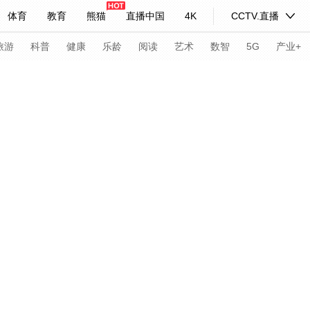
体育
教育
熊猫
直播中国
4K
CCTV.直播
式妙语
主持人
下载央视影音
热解读
天天学习
旅游
科普
健康
乐龄
阅读
艺术
数智
5G
产业+
开幕式
闭幕式
栏目
项目
新闻
冬残奥会
纪录片网
国家大剧院
大型活动
科技
法治
文娱
人物
公益
图片
习式妙语
央视快评
央视网评
光华锐评
锋面
频道
VR/AR
4K专区
全景新闻
请入列
人生第一次
人生第二次
年冬奥会
CBA
NBA
中超
国足
国际足球
网球
综
体育江湖
文化体育
冰雪道路
足球道路
北京2022年冬奥会闭幕