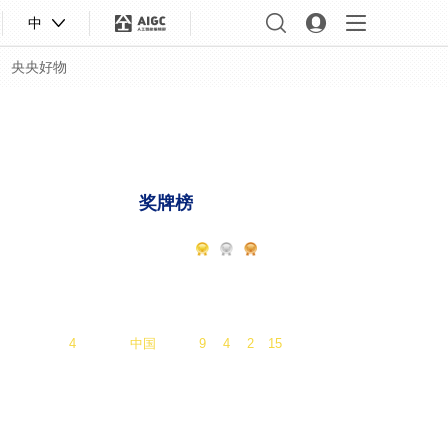
中
央央好物
版权声明
大咖陪你看
一起看冬奥
C位
奖牌榜
名次
国家/地区
总
1
挪威
16
8
13
37
2
德国
12
10
5
27
3
美国
9
9
7
25
4
中国
9
4
2
15
合体育
亚冬会