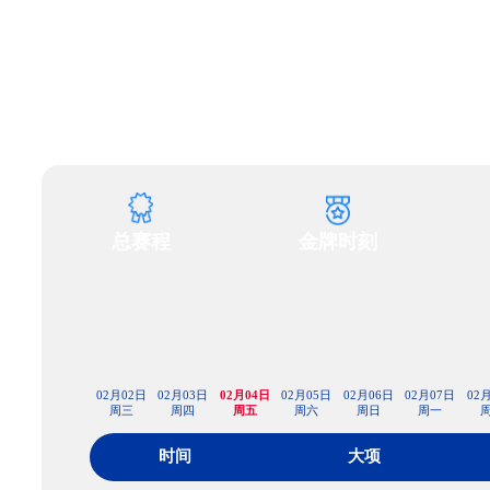
财经
教育
乡村振兴
生态环境
一带一路
大国智造
大国展会
大国保险
云顶对话
CCTV.节目官网
直播
节目单
栏目
片库
总赛程
金牌时刻