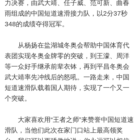
力决赛，由武大靖、任子威、范可新、曲春
雨组成的中国短道速滑接力队，以2分37秒
348的成绩夺得冠军。
从杨扬在盐湖城冬奥会帮助中国体育代
表团实现冬奥金牌零的突破，到王濛、周洋
等一众好手继承前辈衣钵，再到平昌冬奥会
武大靖率先冲线后的怒吼。一路走来，中国
短道速滑队载着国人期待，实现了一个又一
个突破。
大家喜欢用“王者之师”来赞誉中国短道速
滑队，当他们此次在家门口站上最高领奖