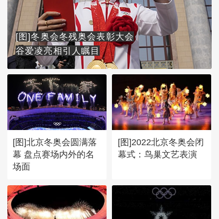
[图]冬奥会冬残奥会表彰大会
谷爱凌亮相引人瞩目
[图]北京冬奥会圆满落
[图]2022北京冬奥会闭
幕 盘点赛场内外的名
幕式：鸟巢文艺表演
场面