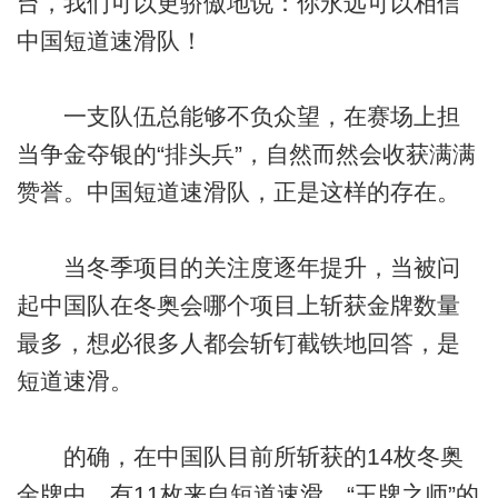
台，我们可以更骄傲地说：你永远可以相信
中国短道速滑队！
一支队伍总能够不负众望，在赛场上担
当争金夺银的“排头兵”，自然而然会收获满满
赞誉。中国短道速滑队，正是这样的存在。
当冬季项目的关注度逐年提升，当被问
起中国队在冬奥会哪个项目上斩获金牌数量
最多，想必很多人都会斩钉截铁地回答，是
短道速滑。
的确，在中国队目前所斩获的14枚冬奥
金牌中，有11枚来自短道速滑，“王牌之师”的