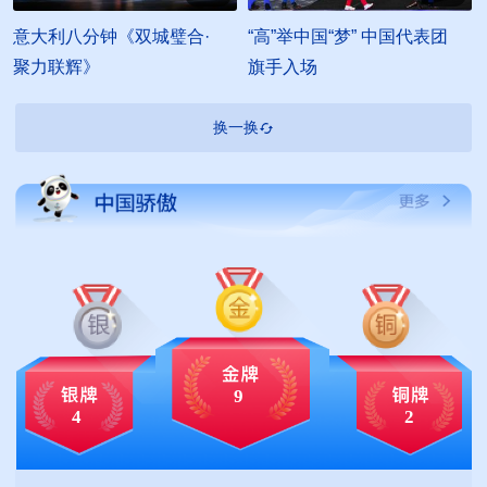
00:08:34
00:01:31
意大利八分钟《双城璧合·
“高”举中国“梦” 中国代表团
聚力联辉》
旗手入场
换一换