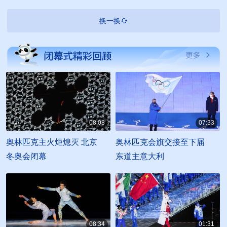
换一换
08:08
07:33
00:08:08
00:07:33
奥林匹克主火炬熄灭 北京
奥林匹克会旗交接至下届
冬奥会闭幕
东道主意大利
08:34
01:31