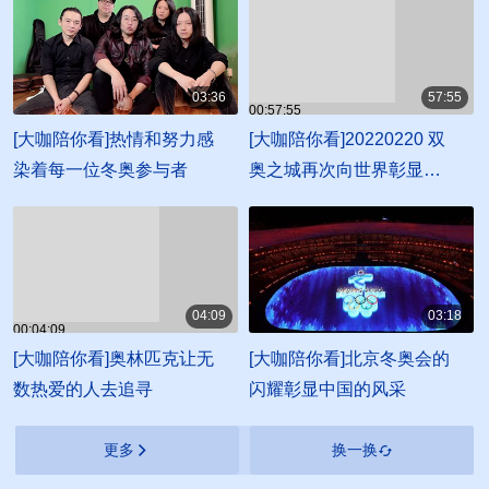
03:36
57:55
00:57:55
00:03:36
[大咖陪你看]热情和努力感
[大咖陪你看]20220220 双
染着每一位冬奥参与者
奥之城再次向世界彰显中
国风采
04:09
03:18
00:04:09
00:03:18
[大咖陪你看]奥林匹克让无
[大咖陪你看]北京冬奥会的
数热爱的人去追寻
闪耀彰显中国的风采
更多
换一换