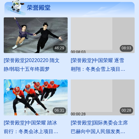
46:29
08:03
00:08:03
00:46:29
[荣誉殿堂]20220220 隋文
[荣誉殿堂]中国荣耀 逐雪
静/韩聪十五年终圆梦
翱翔：冬奥会雪上项目回
顾
06:31
00:28
00:00:28
00:06:31
[荣誉殿堂]中国荣耀 踏冰
[荣誉殿堂]国际奥委会主席
前行：冬奥会冰上项目回
巴赫向中国人民颁发奥林