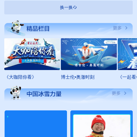
换一换
《大咖陪你看》
博士伦•奥澈时刻
《一起看