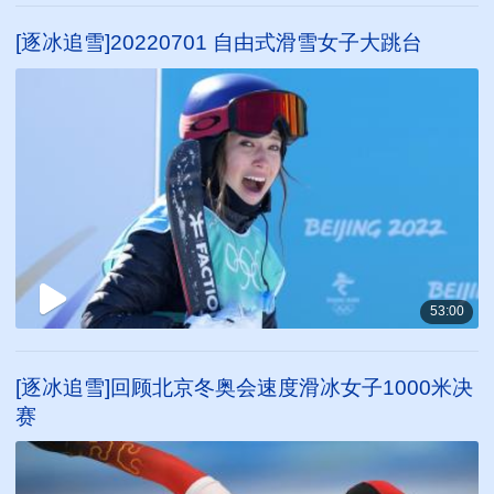
[逐冰追雪]20220701 自由式滑雪女子大跳台
53:00
[逐冰追雪]回顾北京冬奥会速度滑冰女子1000米决
赛