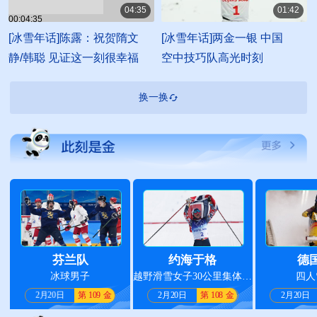
04:35
01:42
00:04:35
00:01:42
[冰雪年话]陈露：祝贺隋文
[冰雪年话]两金一银 中国
静/韩聪 见证这一刻很幸福
空中技巧队高光时刻
换一换