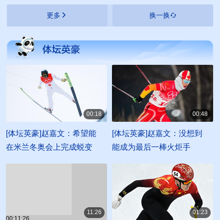
顾
匹克奖杯
更多
换一换
00:18
00:48
00:00:18
00:00:48
[体坛英豪]赵嘉文：希望能
[体坛英豪]赵嘉文：没想到
在米兰冬奥会上完成蜕变
能成为最后一棒火炬手
11:26
01:23
00:11:26