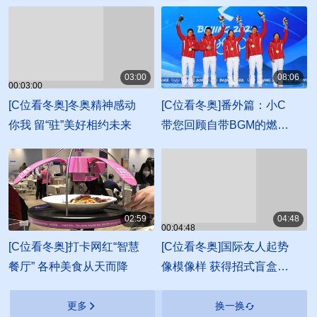
03:00
08:06
00:03:00
00:08:06
[C位看冬奥]冬奥精神感动
[C位看冬奥]番外篇：小C
你我 留“驻”美好相约未来
带您回顾自带BGM的燃炸
瞬间！
02:59
04:48
00:04:48
00:02:59
[C位看冬奥]打卡网红“智慧
[C位看冬奥]国际友人起势
餐厅” 各种美食从天而降
像模像样 获得招式盲盒白
鹤亮翅
更多
换一换