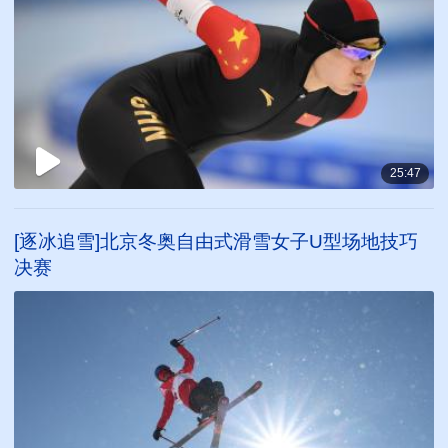
25:47
[逐冰追雪]北京冬奥自由式滑雪女子U型场地技巧
决赛