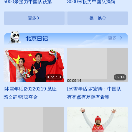
5000米接力中国队获第五
3000米接力中国队摘铜
名
更多
换一换
01:21:13
09:14
00:09:14
01:21:13
[冰雪年话]20220219 见证
[冰雪年话]罗宏涛：中国队
隋文静/韩聪夺金
有亮点有差距有希望