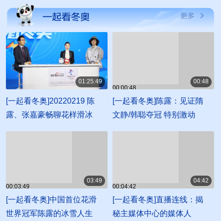
01:25:49
00:48
00:00:48
01:25:49
[一起看冬奥]20220219 陈
[一起看冬奥]陈露：见证隋
露、张嘉豪畅聊花样滑冰
文静/韩聪夺冠 特别激动
03:49
04:42
00:03:49
00:04:42
[一起看冬奥]中国首位花滑
[一起看冬奥]直播连线：揭
世界冠军陈露的冰雪人生
秘主媒体中心的媒体人