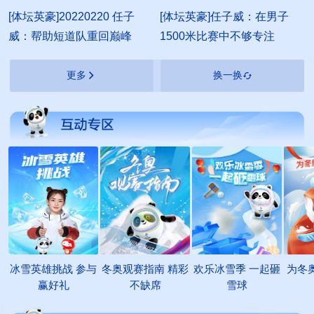
00:01:23
[体坛英豪]20220220 任子
[体坛英豪]任子威：在男子
威：帮助短道队重回巅峰
1500米比赛中不够专注
更多
换一换
冰雪英雄挑战 参与
冬奥观赛指南 精彩
欢乐冰雪季 一起砸
为冬
赢好礼
不缺席
雪球