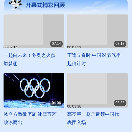
07:14
07:13
00:07:14
00:07:13
一起向未来！冬奥之火点
正逢立春时 中国24节气串
燃梦想
起倒计时
04:06
03:38
00:03:38
00:04:06
冰立方致敬历届 冰雪五环
高亭宇、赵丹带领中国代
破冰而出
表团入场