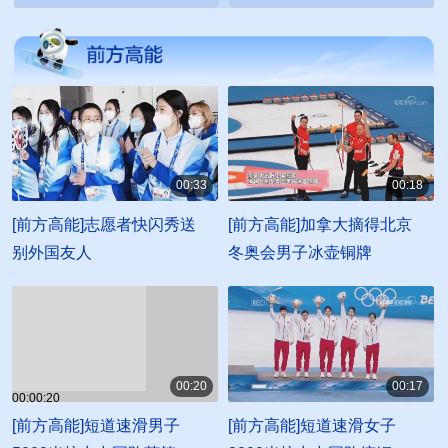
00:33
00:18
00:00:33
00:00:18
[前方高能]志愿者快闪秀送
[前方高能]加拿大摘得北京
别外国友人
冬奥会男子冰壶铜牌
00:20
00:17
00:00:20
00:00:17
[前方高能]短道速滑男子
[前方高能]短道速滑女子