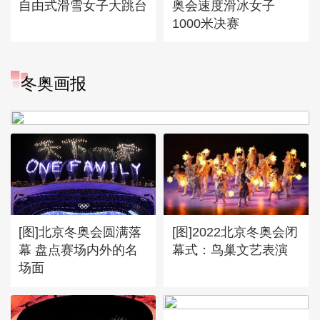
自由式滑雪女子大跳台
奥会速度滑冰女子
1000米决赛
[图]冬奥会冬残奥会表彰大会
冬奥画报
谷爱凌亮相引人瞩目
[图]北京冬奥会圆满落
[图]2022北京冬奥会闭
幕 盘点赛场内外的名
幕式：鸟巢文艺表演
场面