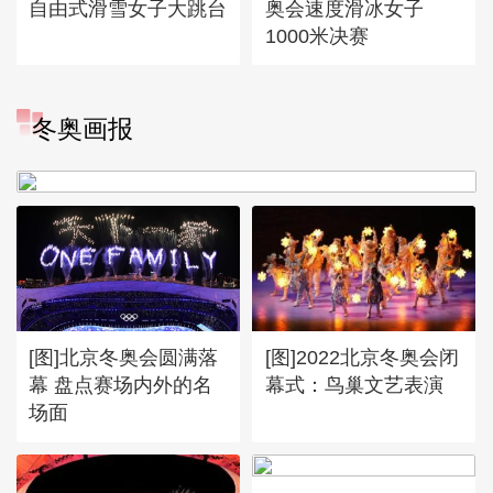
自由式滑雪女子大跳台
奥会速度滑冰女子
1000米决赛
[图]冬奥会冬残奥会表彰大会
冬奥画报
谷爱凌亮相引人瞩目
[图]北京冬奥会圆满落
[图]2022北京冬奥会闭
幕 盘点赛场内外的名
幕式：鸟巢文艺表演
场面