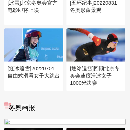
[冰雪]北京冬奥会官方
[五环纪事]20220831
电影即将上映
冬奥形象景观
[逐冰追雪]20220701
[逐冰追雪]回顾北京冬
自由式滑雪女子大跳台
奥会速度滑冰女子
1000米决赛
[图]冬奥会冬残奥会表彰大会
冬奥画报
谷爱凌亮相引人瞩目