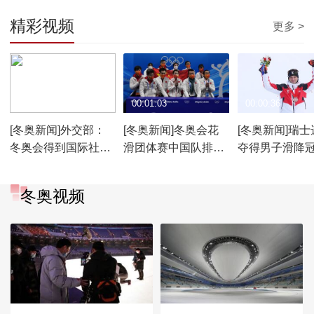
精彩视频
更多 >
00:01:36
00:01:03
00:00:36
[冬奥新闻]外交部：
[冬奥新闻]冬奥会花
[冬奥新闻]瑞士
冬奥会得到国际社会
滑团体赛中国队排名
夺得男子滑降
广泛支持
第五
冬奥视频