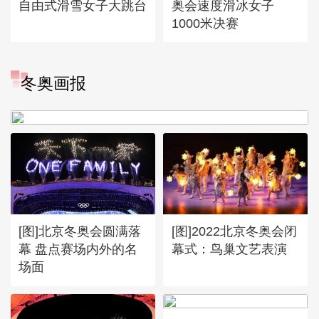
自由式滑雪女子大跳台
奥会速度滑冰女子
1000米决赛
[图]冬奥会冬残奥会表彰大会
冬奥画报
谷爱凌亮相引人瞩目
[图]北京冬奥会圆满落
[图]2022北京冬奥会闭
幕 盘点赛场内外的名
幕式：鸟巢文艺表演
场面