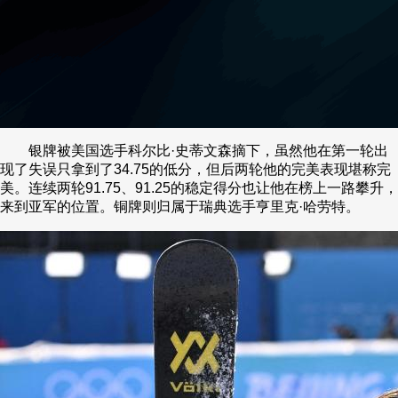
银牌被美国选手科尔比·史蒂文森摘下，虽然他在第一轮出
现了失误只拿到了34.75的低分，但后两轮他的完美表现堪称完
美。连续两轮91.75、91.25的稳定得分也让他在榜上一路攀升，
来到亚军的位置。铜牌则归属于瑞典选手亨里克·哈劳特。