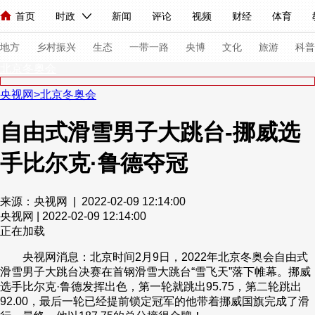
首页
时政
新闻
评论
视频
财经
体育
人民领袖习近平
直播
海外频道
片库
iPanda
栏目大全
联播+
English
中国领导人
节目单
Монгол
听音
央视快评
微视频
习式妙语
主持人
下
地方
乡村振兴
生态
一带一路
央博
文化
旅游
科普
北京冬奥会
央视网
>
北京冬奥会
总台春晚
网络春晚
共产党员网
秧纪录
纪录片网
自由式滑雪男子大跳台-挪威选
手比尔克·鲁德夺冠
新闻
国内
国际
评论
经济
军事
科技
法
人民领袖习近平
联播+
热解读
天天学习
习式妙语
来源：央视网 | 2022-02-09 12:14:00
央视网 | 2022-02-09 12:14:00
视频
小央视频
小央直播
直播中国
熊猫频道
V
正在加载
现场
前线
比划
快看
蓝海中国
新兵请入列
央视网消息：北京时间2月9日，2022年北京冬奥会自由式
滑雪男子大跳台决赛在首钢滑雪大跳台“雪飞天”落下帷幕。挪威
体育
直播
竞猜
2026年世界杯
2026年冬奥会
选手比尔克·鲁德发挥出色，第一轮就跳出95.75，第二轮跳出
92.00，最后一轮已经提前锁定冠军的他带着挪威国旗完成了滑
VIP会员
CCTV奥林匹克频道
生活体育大会
体育江湖