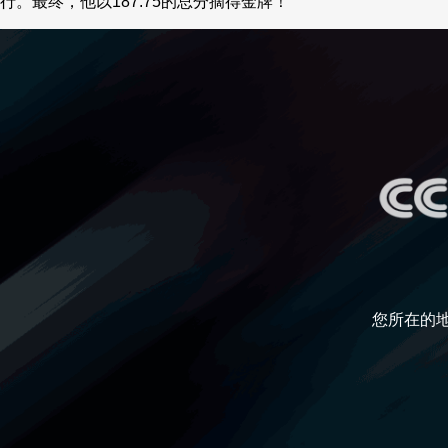
行。最终，他以187.75的总分摘得金牌！
财经
教育
乡村振兴
生态环境
一带一路
央博
大国智造
大国展会
大国保险
云顶对话
云起
超
CCTV.节目官网
直播
节目单
栏目
片库
热播榜
您所在的