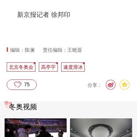
新京报记者 徐邦印
编辑：陈澜
责任编辑：王晓遐
北京冬奥会
高亭宇
速度滑冰
75
分享：
冬奥视频