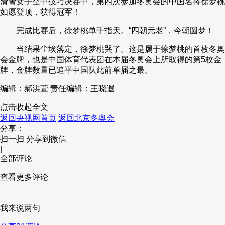
滑雪女子空中技巧决赛中，第四次参加冬奥会的中国名将徐梦桃
如愿登顶，获得冠军！
财经
教育
乡村振兴
生态环境
一带一路
央博
完成比赛后，徐梦桃单手指天。“四朝元老”，今朝圆梦！
大国智造
大国展会
大国保险
云顶对话
云起
超
当结果尘埃落定，徐梦桃哭了。这是属于徐梦桃的首枚冬奥
会金牌，也是中国体育代表团在本届冬奥会上所取得的第5枚金
牌，金牌数量已追平中国队此前单届之最。
编辑：郝洪萱
责任编辑：王晓遐
CCTV.节目官网
直播
节目单
栏目
片库
热播榜
点击收起全文
返回央视网首页
返回北京冬奥会
分享：
扫一扫 分享到微信
|
全部评论
查看更多评论
我来说两句