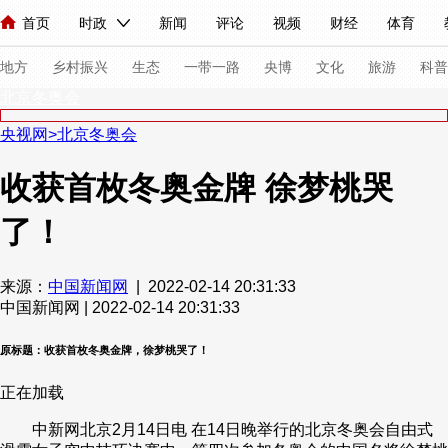
首页
时政
新闻
评论
视频
财经
体育
人民领袖习近平
直播
海外频道
片库
iPanda
栏目大全
联播+
English
中国领导人
节目单
Монгол
听音
央视快评
微视频
习式妙语
主持人
下
地方
乡村振兴
生态
一带一路
央博
文化
旅游
科普
北京冬奥会
央视网
>
北京冬奥会
总台春晚
网络春晚
共产党员网
秧纪录
纪录片网
收获首枚冬奥金牌 徐梦桃哭
了！
新闻
国内
国际
评论
经济
军事
科技
法
人民领袖习近平
联播+
热解读
天天学习
习式妙语
来源：
中国新闻网
| 2022-02-14 20:31:33
中国新闻网 | 2022-02-14 20:31:33
视频
小央视频
小央直播
直播中国
熊猫频道
V
现场
前线
比划
快看
蓝海中国
新兵请入列
原标题：收获首枚冬奥金牌，徐梦桃哭了！
正在加载
体育
直播
竞猜
2026年世界杯
2026年冬奥会
中新网北京2月14日电 在14日晚举行的北京冬奥会自由式
VIP会员
CCTV奥林匹克频道
生活体育大会
体育江湖