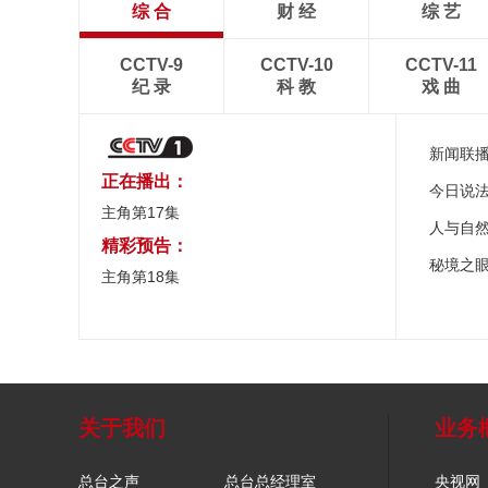
综 合
财 经
综 艺
CCTV-9
CCTV-10
CCTV-11
纪 录
科 教
戏 曲
新闻联
正在播出：
今日说
主角第17集
人与自
精彩预告：
秘境之
主角第18集
关于我们
业务
总台之声
总台总经理室
央视网