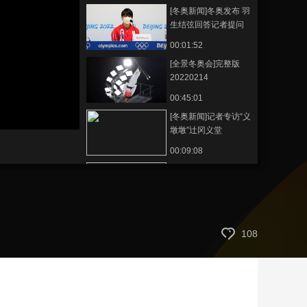
[冬奥新闻]冬奥发布 羽
艺术
汽车
数智
5G
产业+
生结弦回答记者提问
时尚
天气
才艺
网展
央央好物
00:01:52
[全景冬奥会]完整版
20220214
00:45:01
[冬奥新闻]记者专访“义
墩墩”辻冈义堂
00:09:08
[冬奥新闻]15日看点：
谷爱凌、苏翊鸣全力
冲金
00:01:51
[冬奥新闻]“让”出来的
108
冬奥会冠军
00:04:04
[冬奥新闻]白杨之约：
杨扬谈冬奥会上的女
性力量