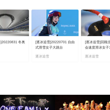
20220831 冬奥
[逐冰追雪]20220701 自由
[逐冰追雪]回顾
式滑雪女子大跳台
会速度滑冰女子1
赛
逐冰追雪
逐冰追雪