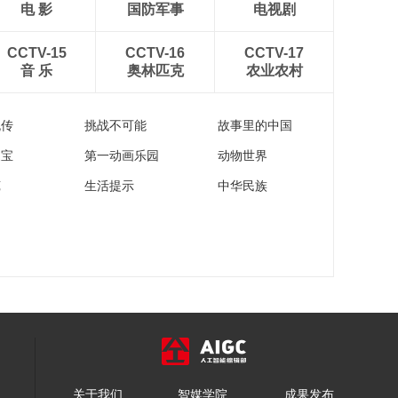
梦桃自由式滑雪空中
电 影
国防军事
电视剧
技巧夺冠
00:05:00
CCTV-15
CCTV-16
[冬奥新闻]中国短道速
CCTV-17
音 乐
奥林匹克
滑队：继续努力 敢于
农业农村
争先
00:01:34
[冬奥新闻]徐梦桃夺得
流传
挑战不可能
故事里的中国
自由式滑雪女子空中
家宝
第一动画乐园
动物世界
技巧金牌
00:01:01
苑
生活提示
中华民族
[冬奥新闻]15日看点：
谷爱凌、苏翊鸣全力
冲金
00:00:35
[冬奥新闻]徐梦桃：梦
想要有的 万一实现了
呢
00:01:04
[冬奥新闻]自由式滑雪
女子空中技巧颁花仪
式
00:05:38
关于我们
智媒学院
[冬奥新闻]长城拥抱五
成果发布