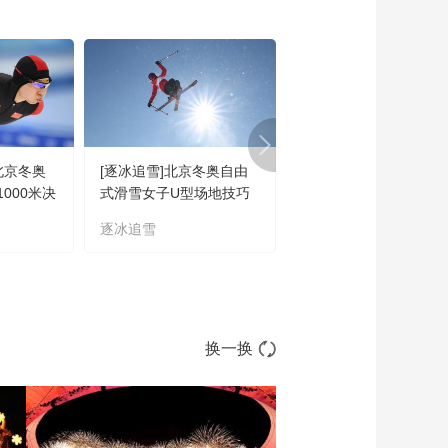
00:04:08
[冬奥新闻]多国运动员
及媒体：北京冬奥会
令人赞叹
00:02:34
[冬奥新闻]王诗玥/柳鑫
宇改写中国冰舞冬奥
会最好成绩
00:04:06
北京冬奥
[逐冰追雪]北京冬奥自由
[逐冰追雪]回顾北京冬
[冬奥新闻]第一代高山
000米决
式滑雪女子U型场地技巧
自由式滑雪女子大跳台
滑雪医生如何炼成？
决赛
赛
逐冰追雪
逐冰追雪
00:05:27
[冬奥新闻]航天科技助
力中国雪车发展
00:02:29
[冬奥新闻]选手受伤 高
换一换
山滑雪医生45秒紧急
救援
00:01:52
[冬奥新闻]中国雪车“双
姝”实现冬奥突破