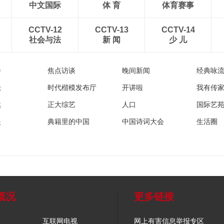
中文国际
体 育
体育赛事
CCTV-12
CCTV-13
CCTV-14
社会与法
新 闻
少 儿
播
焦点访谈
晚间新闻
经典咏
法
时代楷模发布厅
开讲啦
我有传
然
正大综艺
人口
国际艺
眼
典籍里的中国
中国诗词大会
生活圈
概况
更多链接
互联网电视
网上有害信息举报专区