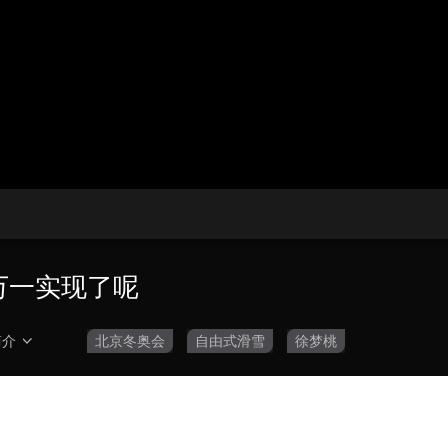
央博
非遗
文化
旅游
科普
健康
乐龄
阅读
云起
超级工厂
智敬中国
全民健康
颜选攻略
海洋
热播榜
总台企业白名单
万一实现了呢
简介
北京冬奥会
自由式滑雪
徐梦桃