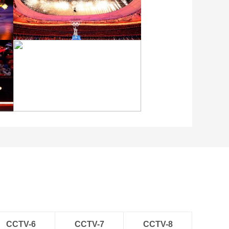
00:02:57
[冬奥新闻]荣格晋级单
板滑雪女子大跳台决
赛
00:01:41
[冬奥新闻]苏翊鸣晋级
单板滑雪男子大跳台
[图]2022北京冬奥会闭幕
决赛
00:02:43
式：焰火表演
[冬奥新闻]全球粉丝花
式自制“冰墩墩”
00:02:08
[冬奥新闻]谷爱凌晋级
坡面障碍技巧决赛
[图]北京冬奥会越野滑雪女
子30km集体出发颁奖仪式
00:04:18
[冬奥新闻]四届冬奥情
“桃子”的泪水与初心
00:04:29
[冬奥新闻]再添一金 徐
CCTV-6
CCTV-7
CCTV-8