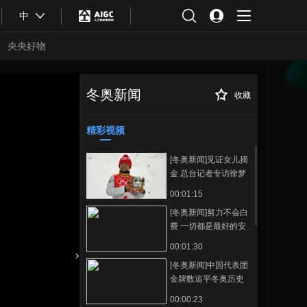
中
央央好物
冬奥新闻
收藏
[冬奥新闻]徐梦
正在播放
桃：梦想要有的 万一实现了呢
精彩视频
[冬奥新闻]见证女儿摘
金 总台记者专访徐梦
桃父母
00:01:15
[冬奥新闻]努力不会白
费 一切都是最好的安
排
00:01:30
[冬奥新闻]中国代表团
合体育
亚冬会
金牌数追平冬奥历史
最佳战绩
00:00:23