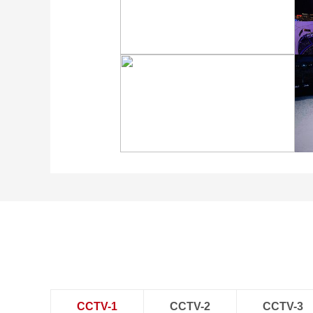
[图]冬奥会冬残奥会表彰大
会 谷爱凌亮相引人瞩目
[图]2022北京冬奥会闭幕
式：主火炬台熄灭
CCTV-1
CCTV-2
CCTV-3