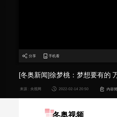
财经
教育
乡村振兴
生态环境
一带一路
大国智造
大国展会
大国保险
云顶对话
CCTV.节目官网
直播
节目单
栏目
片库
分享
手机看
[冬奥新闻]徐梦桃：梦想要有的 
来源 : 央视网
2022-02-14 20:50
内容
冬奥视频