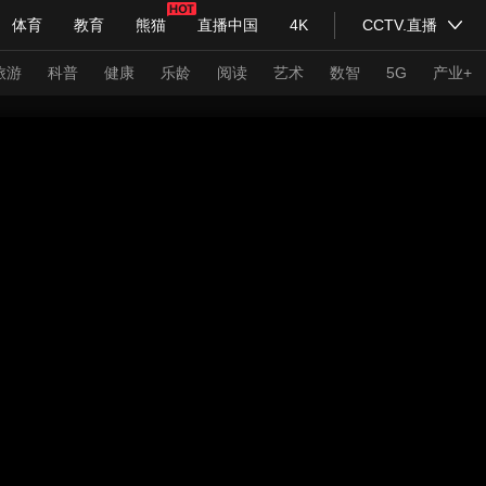
体育
教育
熊猫
直播中国
4K
CCTV.直播
式妙语
主持人
下载央视影音
热解读
天天学习
旅游
科普
健康
乐龄
阅读
艺术
数智
5G
产业+
纪录片网
国家大剧院
大型活动
科技
法治
文娱
人物
公益
图片
习式妙语
央视快评
央视网评
光华锐评
锋面
频道
VR/AR
4K专区
全景新闻
请入列
人生第一次
人生第二次
年冬奥会
CBA
NBA
中超
国足
国际足球
网球
综
体育江湖
文化体育
冰雪道路
足球道路