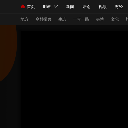
首页
时政
新闻
评论
视频
财经
人民领袖习近平
直播
海外频道
片库
iPanda
栏目大全
联播+
English
中国领导人
节目单
Монгол
听音
央视快评
微视频
习
地方
乡村振兴
生态
一带一路
央博
文化
总台春晚
网络春晚
共产党员网
秧纪录
新闻
国内
国际
评论
经济
军事
人民领袖习近平
联播+
热解读
天天学习
视频
小央视频
小央直播
直播中国
熊猫
现场
前线
比划
快看
蓝海中国
新兵
体育
直播
竞猜
2026年世界杯
2026
VIP会员
CCTV奥林匹克频道
生活体育大会