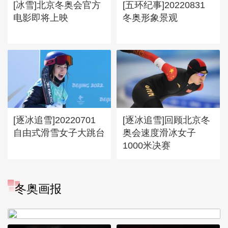
[冰雪]北京冬奥会官方
[五环纪事]20220831
电影即将上映
冬奥形象景观
[逐冰追雪]20220701
[逐冰追雪]回顾北京冬
自由式滑雪女子大跳台
奥会速度滑冰女子
1000米决赛
[图]冬奥会冬残奥会表彰大会
冬奥画报
谷爱凌亮相引人瞩目