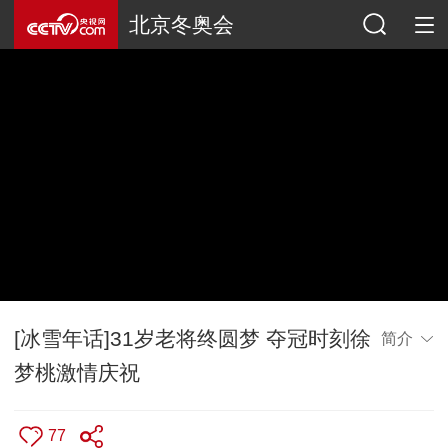
北京冬奥会
[冰雪年话]31岁老将终圆梦 夺冠时刻徐
简介
梦桃激情庆祝
77