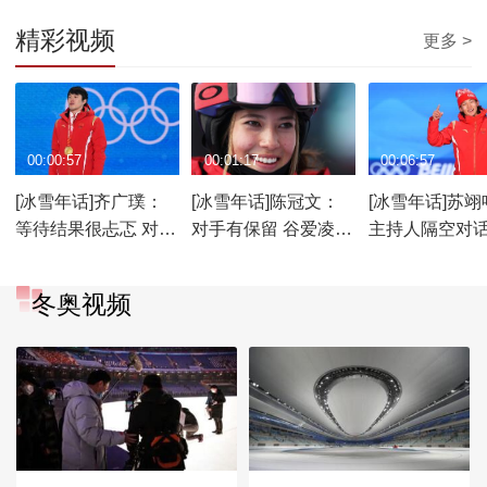
精彩视频
更多 >
00:00:57
00:01:17
00:06:57
[冰雪年话]齐广璞：
[冰雪年话]陈冠文：
[冰雪年话]苏翊
等待结果很忐忑 对手
对手有保留 谷爱凌会
主持人隔空对话
具备实力
成熟应对
九宫格
冬奥视频