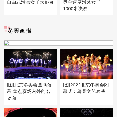
自由式滑雪女子大跳台
奥会速度滑冰女子
1000米决赛
[图]冬奥会冬残奥会表彰大会
冬奥画报
谷爱凌亮相引人瞩目
[图]北京冬奥会圆满落
[图]2022北京冬奥会闭
幕 盘点赛场内外的名
幕式：鸟巢文艺表演
场面