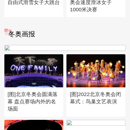
自由式滑雪女子大跳台
奥会速度滑冰女子
1000米决赛
[图]冬奥会冬残奥会表彰大会
冬奥画报
谷爱凌亮相引人瞩目
[图]北京冬奥会圆满落
[图]2022北京冬奥会闭
幕 盘点赛场内外的名
幕式：鸟巢文艺表演
场面