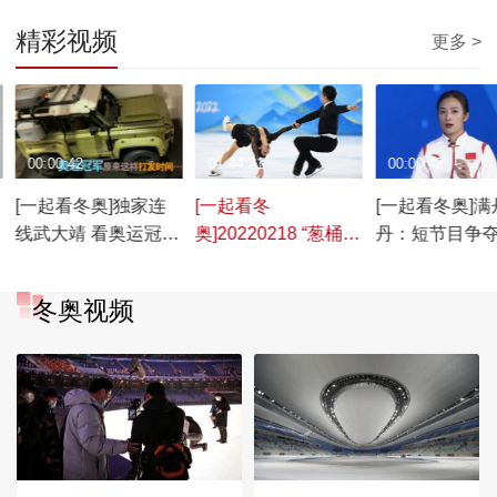
精彩视频
更多 >
00:00:42
01:44:21
00:00:42
[一起看冬奥]独家连
[一起看冬
[一起看冬奥]满
线武大靖 看奥运冠军
奥]20220218 “葱桶组
丹：短节目争
的隔离生活
合”刷新世界纪录
期待自由滑的
冬奥视频