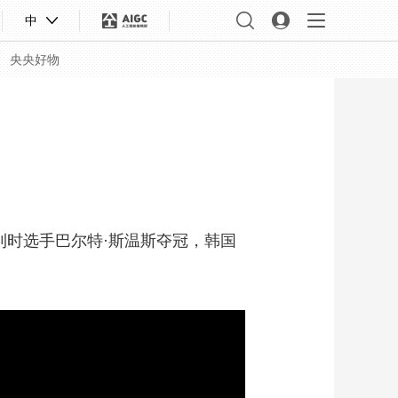
中
央央好物
利时选手巴尔特·斯温斯夺冠，韩国
合体育
亚冬会