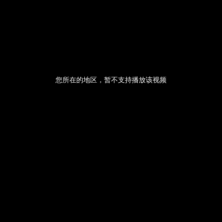
央博
非遗
文化
旅游
科普
健康
乐龄
阅读
云起
超级工厂
智敬中国
全民健康
颜选攻略
海洋
您所在的地区，暂不支持播放该视频
热播榜
总台企业白名单