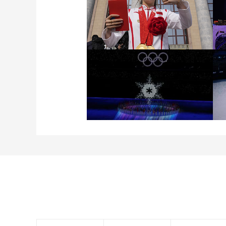
[图]冬奥会冬残奥会表彰大
会 谷爱凌亮相引人瞩目
[图]2022北京冬奥会闭幕
式：主火炬台熄灭