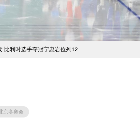
发 比利时选手夺冠宁忠岩位列12
北京冬奥会