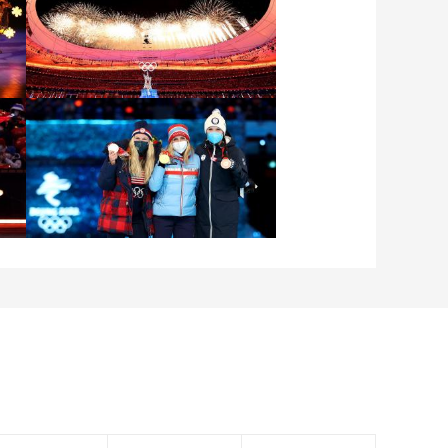
[图]2022北京冬奥会闭幕
式：焰火表演
[图]北京冬奥会越野滑雪女
子30km集体出发颁奖仪式