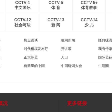
CCTV-4
CCTV-5
CCTV-5+
中文国际
体 育
体育赛事
CCTV-12
CCTV-13
CCTV-14
社会与法
新 闻
少 儿
播
焦点访谈
晚间新闻
经典咏
法
时代楷模发布厅
开讲啦
我有传
然
正大综艺
人口
国际艺
眼
典籍里的中国
中国诗词大会
生活圈
概况
更多链接