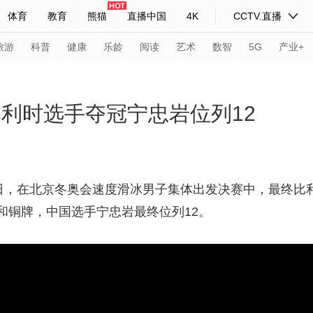
体育
教育
熊猫
直播中国
4K
CCTV.直播
式妙语
主持人
下载央视影音
热解读
天天学习
旅游
科普
健康
乐龄
阅读
艺术
数智
5G
产业+
纪录片网
国家大剧院
大型活动
比利时选手夺冠宁忠岩位列12
科技
法治
文娱
人物
公益
图片
习式妙语
央视快评
央视网评
光华锐评
锋面
9日，在北京冬奥会速度滑冰男子集体出发决赛中，最终比
和铜牌，
中国选手宁忠岩最终位列12。
频道
VR/AR
4K专区
全景新闻
请入列
人生第一次
人生第二次
年冬奥会
CBA
NBA
中超
国足
国际足球
网球
综
体育江湖
文化体育
冰雪道路
足球道路