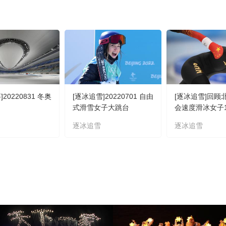
20220831 冬奥
[逐冰追雪]20220701 自由
[逐冰追雪]回顾
式滑雪女子大跳台
会速度滑冰女子1
赛
逐冰追雪
逐冰追雪