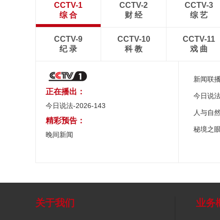
CCTV-1
CCTV-2
CCTV-3
综 合
财 经
综 艺
CCTV-9
CCTV-10
CCTV-11
纪 录
科 教
戏 曲
新闻联
正在播出：
今日说
今日说法-2026-143
人与自
精彩预告：
秘境之
晚间新闻
关于我们
业务