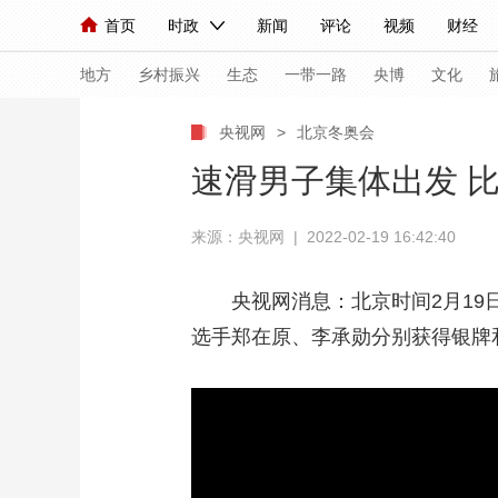
首页
时政
新闻
评论
视频
财经
人民领袖习近平
直播
海外频道
片库
iPanda
栏目大全
联播+
English
中国领导人
节目单
Монгол
听音
央视快评
微视频
习
地方
乡村振兴
生态
一带一路
央博
文化
央视网
>
北京冬奥会
总台春晚
网络春晚
共产党员网
秧纪录
速滑男子集体出发 
来源：央视网 | 2022-02-19 16:42:40
新闻
国内
国际
评论
经济
军事
人民领袖习近平
联播+
热解读
天天学习
央视网消息：北京时间2月1
选手郑在原、李承勋分别获得银牌
视频
小央视频
小央直播
直播中国
熊猫
现场
前线
比划
快看
蓝海中国
新兵
体育
直播
竞猜
2026年世界杯
2026
VIP会员
CCTV奥林匹克频道
生活体育大会