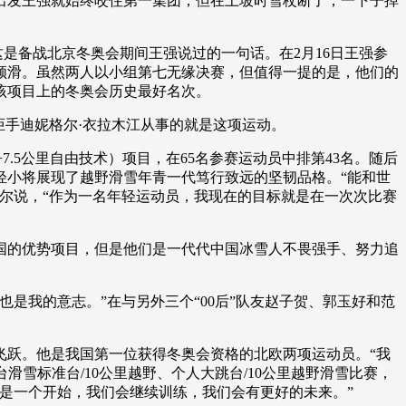
出发王强就始终咬住第一集团，但在上坡时雪杖断了，一下子掉
。
艺术
汽车
数智
5G
产业+
是备战北京冬奥会期间王强说过的一句话。在2月16日王强参
时尚
天气
才艺
网展
央央好物
领滑。虽然两人以小组第七无缘决赛，但值得一提的是，他们的
该项目上的冬奥会历史最好名次。
手迪妮格尔·衣拉木江从事的就是这项运动。
.5公里自由技术）项目，在65名参赛运动员中排第43名。随后
轻小将展现了越野滑雪年青一代笃行致远的坚韧品格。“能和世
尔说，“作为一名年轻运动员，我现在的目标就是在一次次比赛
的优势项目，但是他们是一代代中国冰雪人不畏强手、努力追
我的意志。”在与另外三个“00后”队友赵子贺、郭玉好和范
飞跃。他是我国第一位获得冬奥会资格的北欧两项运动员。“我
滑雪标准台/10公里越野、个人大跳台/10公里越野滑雪比赛，
只是一个开始，我们会继续训练，我们会有更好的未来。”