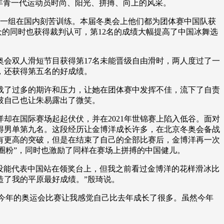
年青一代运动员时尚、阳光、拼搏、向上的风采。
一组在国内刻苦训练。本届冬奥会上他们都为团体赛中国队获
众的同时也获得裁判认可，第12名的成绩大幅提高了中国冰舞选
会双人滑短节目获得第17名未能晋级自由滑时，两人度过了一
，还获得第五名的好成绩。
了过多的期许和压力，让她在团体赛中发挥不佳，流下了自责
破自己也让朱易露出了微笑。
在国际赛场起起伏伏，并在2021年世锦赛上陷入低谷。面对
得男单第九名。这段经历让金博洋成长许多，在北京冬奥会备战
有更高的突破，但是在结束了自己的全部比赛后，金博洋再一次
“圈粉”，同时也激励了同样在赛场上拼搏的中国健儿。
管没能代表中国站在领奖台上，但我之前看过金博洋的花样滑冰比
造了我的平原最好成绩。”殷琦说。
今年的奥运会比赛让我感觉自己比去年成长了很多。虽然今年