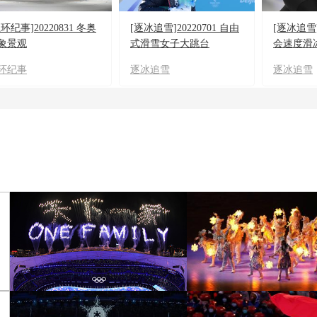
五环纪事]20220831 冬奥
[逐冰追雪]20220701 自由
[逐冰追
象景观
式滑雪女子大跳台
会速度滑冰
赛
环纪事
逐冰追雪
逐冰追雪