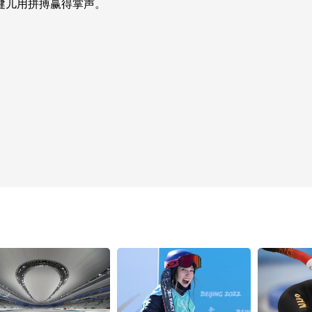
儿用拼搏赢得掌声。