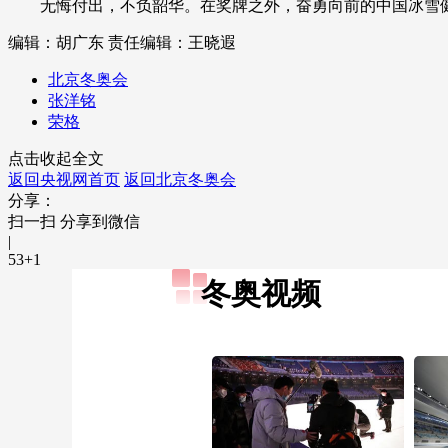
无悔付出，不负韶华。在奖牌之外，奋勇向前的中国冰雪健
编辑：胡广东
责任编辑：王晓遐
北京冬奥会
张洋铭
荣格
点击收起全文
返回央视网首页
返回北京冬奥会
分享：
扫一扫 分享到微信
|
53
+1
冬奥视频