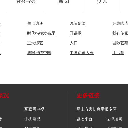
社会与法
新 闻
少 儿
播
焦点访谈
晚间新闻
经典咏
法
时代楷模发布厅
开讲啦
我有传
然
正大综艺
人口
国际艺
眼
典籍里的中国
中国诗词大会
生活圈
概况
更多链接
互联网电视
网上有害信息举报专区
音
手机电视
辟谣平台
法律顾问