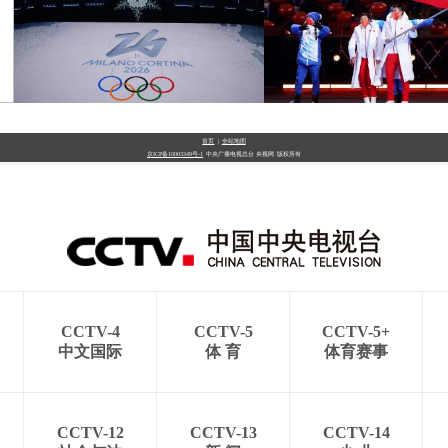
[图]北京冬奥会圆满落幕
[图]2022北京冬奥
盘点赛场内外的名场面
式：鸟巢文艺表演
首页
|
全站地图
京ICP备10003349号-1
中央广播电视总台
央视网
版权所有
[图]2022北京冬奥会闭幕
[图]2022北京冬奥
式：意大利八分钟表演
式：中国代表团入场
CCTV-4
CCTV-5
CCTV-5+
中文国际
体 育
体育赛事
CCTV-12
CCTV-13
CCTV-14