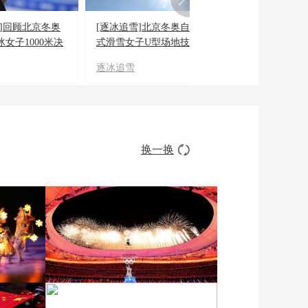
雪]回顾北京冬奥
[逐冰追雪]北京冬奥自由
[逐冰追雪]回顾
女子1000米决
式滑雪女子U型场地技巧
自由式滑雪女子
决赛
赛
逐冰追雪
逐冰追雪
换一换