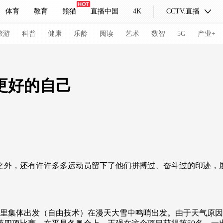
体育
教育
熊猫
直播中国
4K
CCTV.直播
式妙语
主持人
下载央视影音
热解读
天天学习
旅游
科普
健康
乐龄
阅读
艺术
数智
5G
产业+
纪录片网
国家大剧院
大型活动
更好的自己
科技
法治
文娱
人物
公益
图片
习式妙语
央视快评
央视网评
光华锐评
锋面
频道
VR/AR
4K专区
全景新闻
外，还有许许多多运动员留下了他们拼搏过、奋斗过的印迹，展
请入列
人生第一次
人生第二次
冬奥会
CBA
NBA
中超
国足
国际足球
网球
综
里集体出发（自由技术）在漫天大雪中鸣哨出发。由于天气原因，
体育江湖
文化体育
冰雪道路
足球道路