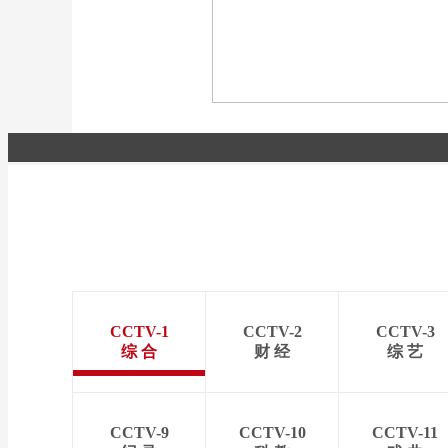
[图]冬奥会冬残奥会表彰大
会 谷爱凌亮相引人瞩目
[图]2022北京冬奥会闭幕
式：主火炬台熄灭
CCTV-1
CCTV-2
CCTV-3
综 合
财 经
综 艺
CCTV-9
CCTV-10
CCTV-11