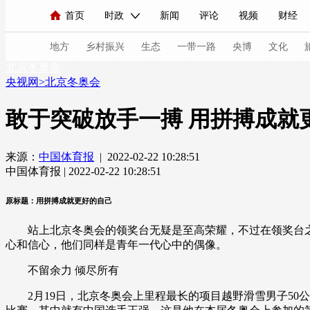
首页
时政
新闻
评论
视频
财经
人民领袖习近平
直播
海外频道
片库
iPanda
栏目大全
联播+
English
中国领导人
节目单
Монгол
听音
央视快评
微视频
习
地方
乡村振兴
生态
一带一路
央博
文化
北京冬奥会
央视网
>
北京冬奥会
总台春晚
网络春晚
共产党员网
秧纪录
敢于突破放手一搏 用拼搏成就
来源：
中国体育报
| 2022-02-22 10:28:51
新闻
国内
国际
评论
经济
军事
中国体育报 | 2022-02-22 10:28:51
人民领袖习近平
联播+
热解读
天天学习
原标题：用拼搏成就更好的自己
视频
小央视频
小央直播
直播中国
熊猫
站上北京冬奥会的领奖台无疑是至高荣耀，不过在领奖台之
现场
前线
比划
快看
蓝海中国
新兵
心和信心，他们同样是青年一代心中的偶像。
不留余力 倾尽所有
体育
直播
竞猜
2026年世界杯
2026年
2月19日，北京冬奥会上里程最长的项目越野滑雪男子50公
VIP会员
CCTV奥林匹克频道
生活体育大会