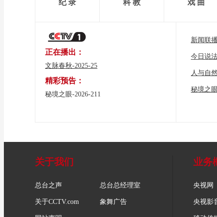
纪 录
科 教
戏 曲
新闻联
正在播出：
今日说
文脉春秋-2025-25
人与自
精彩预告：
秘境之
秘境之眼-2026-211
关于我们
业务
总台之声
总台总经理室
央视网
关于CCTV.com
象舞广告
央视影