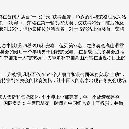
首钢大跳台“一飞冲天”获得金牌，19岁的小将荣格也成为站
好。”决赛中，荣格在第一轮发挥失误，仅获得29分；随后她及
获74.25分，但她最终位列第五名。对于没能站上领奖台，荣格
中以1分29秒39顺利完赛，位列第33名，在冬奥会高山滑雪
冬奥会的最后一个单项男子回转的比赛。在备战北京冬奥会过程
”“中国第一人”的热潮，力争填补中国高山滑雪在速度项目上的
劳模”孔凡影不仅在5个个人项目和混合团体赛实现“全勤”，
直坚持拿到冬奥会的比赛资格，让中国人的名字出现在冬奥会现场
双人雪橇和雪橇团体4个小项上全部完赛，每一个成绩都是突
，国际奥委会主席巴赫第一时间向中国组合送上了祝贺，并勉