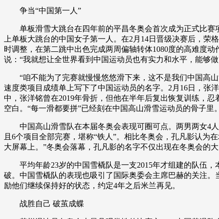
争当“中国第一人”
单板滑雪大跳台在四年前的平昌冬奥会首次成为正式比赛项目
上单板大跳台的中国女子第一人。在2月14日晋级决赛后，荣
时调整，在第二跳中出色完成两周偏轴转体1080度的高难度动作
说：“我就想让全世界看到中国运动员也有实力和水平，能够做
“咱不能为了完赛就慢慢悠悠滑下来，这不是我们中国高山滑雪
速度类项目成绩单上写下了中国运动员的名字。2月16日，张
中，张洋铭曾在2019年骨折，但他在半年后复出恢复训练，
空白。“每一滑都要拼”已经刻在中国高山滑雪运动员的骨子里
中国高山滑雪队在本届冬奥会表现可圈可点。两男两女4人参
且6个项目全部完赛，堪称“铁人”。相比冬奥会，孔凡影认为
大屏幕上。”冬奥会落幕，孔凡影的名字不仅出现在冬奥会的
平均年龄23岁的中国雪橇队是一支2015年才组建的队伍，
破。中国雪橇队的表现也吸引了国际奥委会主席巴赫的关注。
励他们继续保持好的状态，约定4年之后米兰再见。
战胜自己 破茧成蝶