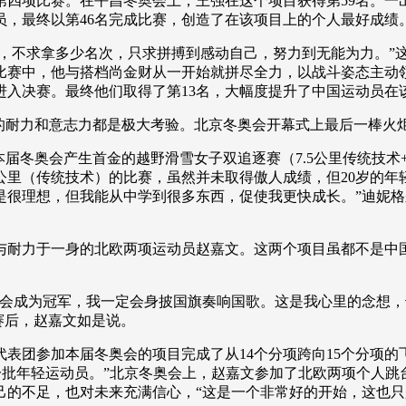
第四项比赛。在平昌冬奥会上，王强在这个项目获得第59名。一
员，最终以第46名完成比赛，创造了在该项目上的个人最好成绩
央博
非遗
文化
旅游
科普
健康
乐龄
阅读
不求拿多少名次，只求拼搏到感动自己，努力到无能为力。”这
云起
超级工厂
智敬中国
全民健康
颜选攻略
海洋
比赛中，他与搭档尚金财从一开始就拼尽全力，以战斗姿态主动
进入决赛。最终他们取得了第13名，大幅度提升了中国运动员在
耐力和意志力都是极大考验。北京冬奥会开幕式上最后一棒火炬
奥会产生首金的越野滑雪女子双追逐赛（7.5公里传统技术+7
公里（传统技术）的比赛，虽然并未取得傲人成绩，但20岁的年
热播榜
总台企业白名单
是很理想，但我能从中学到很多东西，促使我更快成长。”迪妮格
耐力于一身的北欧两项运动员赵嘉文。这两个项目虽都不是中国
成为冠军，我一定会身披国旗奏响国歌。这是我心里的念想，也是
赛后，赵嘉文如是说。
团参加本届冬奥会的项目完成了从14个分项跨向15个分项的
一批年轻运动员。”北京冬奥会上，赵嘉文参加了北欧两项个人跳台
自己的不足，也对未来充满信心，“这是一个非常好的开始，这也