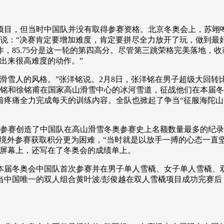
，但当时中国队并没有取得参赛资格。北京冬奥会上，苏翊鸣在
格说：“决赛肯定要增加难度，肯定要拼尽全力放开了玩，做到最
，85.75分是这一轮的第四高分。尽管第三跳荣格完美落地，收
出来很高难度的动作。”
人的风格。”张洋铭说。2月8日，张洋铭在男子超级大回转比赛
洋铭和徐铭甫在国家高山滑雪中心的冰河雪道，征战他们在本届
忍着疼痛全力完成每天的训练内容。全队也掀起了争当“征服海陀山
。
赛创造了中国队在高山滑雪冬奥参赛史上名额数量最多的纪录。“
在境外参赛获取积分更为困难，“当时就是以放手一搏的心态一
大屏幕上，还写在了冬奥会的成绩单上。
本届冬奥会中国队首次参赛并在男子单人雪橇、女子单人雪橇、
当中国唯一的双人组合黄叶波/彭俊越在双人雪橇项目成功完赛后