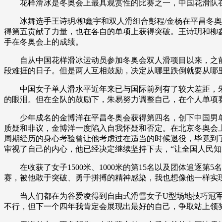
花样滑冰是冬奥会上最具观赏性的比赛之一，中国花滑队在北
冰舞选手王诗玥/柳鑫宇和双人滑组合彭程/金杨在平昌冬奥
得第五贡献了力量，也在各自的单项上获得突破。王诗玥和柳鑫
手在冬奥会上的成绩。
自从中国花样滑冰运动员参加冬奥会双人滑项目以来，之前从
段难捱的日子。但是两人互相鼓励，决定从哪里跌倒就要从哪
中国女子单人滑水平近年来已与国际前列有了较大差距，朱
的眼泪。但在全队的鼓励下，朱易努力调整自己，在个人单项
少年成名的金博洋在平昌冬奥会获得第四名，创下中国男单在
质疑和非议，金博洋一度陷入自我怀疑和否定。在北京冬奥会
周期经历的身心考验曾让他考虑过在适当的时候退役，毕竟到
审视了自己的内心，他已经决定继续坚持下去，“让全国人民知
在收获了女子1500米、1000米的第15名以及团体追逐
赛，被他敢于突破、勇于拼搏的精神感染，我也想像他一样实现对
当人们都在为谷爱凌得到自由式滑雪女子U型场地技巧冠军而
不行，但下一个四年我肯定会展现出最好的自己，争取站上领奖