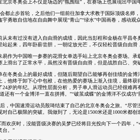
京冬奥会上不仅是场边的“氛围组”，在赛场上也展现出中国
会都止步首轮，之后他们一组前往加拿大求教于国际顶级名师，
宇勇敢自信地在自由舞中展现“青山”“绿水”中国画卷，感动观
未有过没有进入自由滑的成绩，因此当彭程和金杨在平昌冬奥
里站起来，四年卧薪尝胆，一朝绽放光芒，不仅轻松晋级自由滑
易作为中国唯一参赛的花滑女单选手站上北京冬奥会赛场。承载
赛上滑出了正常水平，虽然没有晋级自由滑，但是战胜自己、突
冬奥会上的最好成绩，但随后期望自己能够再创佳绩的金博洋却
上，他终于卸下心中包袱，在他热爱的赛场上渐入佳境，最终获
了24岁的年纪。从理性层面分析，男子单人滑运动员已经很难再
道还有一个金博洋一直在拼搏。”“破茧成蝶”的金博洋不仅成功
第5名后，中国速滑运动员殷琦结束了自己的北京冬奥会之旅。“尽
自己极限的突破。我做到了，无论是1500米还是1000米都创
欢庆时，没能晋级决赛的吴梦已经将目光投向下一个四年，“
台。”