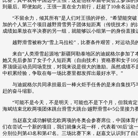
比赛，其中就有中国选手王强，这是他在本届冬奥会上参加的
到最后。即便如此，王强一直在全力前行，赶超了10余名运动
财经
教育
乡村振兴
生态环境
一带一路
“不留余力，倾其所有”是人们对王强的评价。“希望能突破，
大国智造
大国展会
大国保险
云顶对话
加的个人第三个项目越野滑雪男子团体短距离（传统技术）的
成绩如果放在半决赛的另一组，就能够以小组第一的身份直接
越野滑雪被称为“雪上马拉松”，比赛条件艰苦，对运动员的
来自“人类滑雪起源地”新疆阿勒泰地区的迪妮格尔参加了本届冬
她又先后参加了女子个人短距离（自由技术）资格赛和女子10
CCTV.节目官网
直播
节目单
栏目
片库
界顶级运动员同场竞技，对我来说是很大的激励。虽然成绩不
中积累经验，争取在每一场比赛里都发挥出最好水平。”
与迪妮格尔共同承担最后一棒火炬手任务的是来自集技巧与
赶的奋斗缩影。
“可能不是今天，不是明天，可能也不是下个月，但我肯定会
海斌结束北欧两项团体跳台滑雪大跳台/越野滑雪4×5公里接力
当赵嘉文成功解锁北欧两项的冬奥会参赛席位，中国体育代表
们在尝试一个新的项目，我们就像火花一样，代表着‘00后’这
分别位列第43名和第47名。三场比赛下来，赵嘉文认识到了