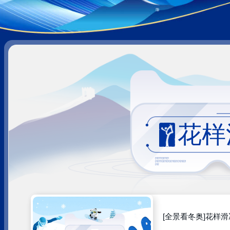
财经
教育
乡村振兴
生态环境
一带一路
大国智造
大国展会
大国保险
云顶对话
云
CCTV.节目官网
直播
节目单
栏目
片库
花