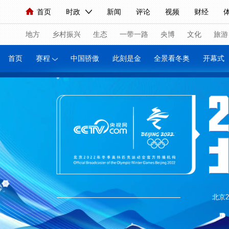
首页
时政
新闻
评论
视频
财经
人民领袖习近平
直播
海外频道
片库
iPanda
栏目大全
联播+
English
中国领导人
节目单
Монгол
听音
央视快评
微视频
习式妙
主持
地方
乡村振兴
生态
一带一路
央博
文化
旅游
首页
赛程
中国骄傲
此刻是金
全景看冬奥
总台春晚
网络春晚
共产党员网
秧纪录
纪
新闻
国内
国际
评论
经济
军事
科
人民领袖习近平
联播+
热解读
天天学习
习
视频
小央视频
小央直播
直播中国
熊猫频
现场
前线
比划
快看
蓝海中国
新兵请
体育
直播
竞猜
2026年世界杯
2026年冬
VIP会员
CCTV奥林匹克频道
生活体育大会
体