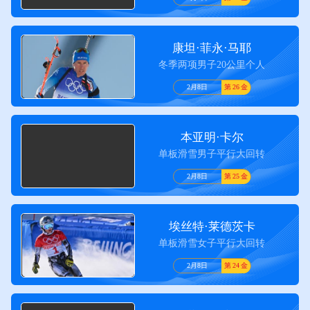
康坦·菲永·马耶
冬季两项男子20公里个人
2月8日
第
26
金
本亚明·卡尔
单板滑雪男子平行大回转
2月8日
第
25
金
埃丝特·莱德茨卡
单板滑雪女子平行大回转
2月8日
第
24
金