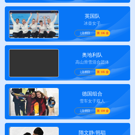
英国队
冰壶女子
2月20日
第
106
金
奥地利队
高山滑雪混合团体
2月20日
第
105
金
德国组合
雪车女子双人
2月19日
第
104
金
隋文静/韩聪