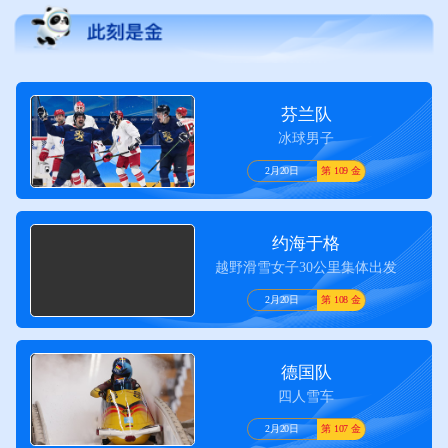
芬兰队
冰球男子
2月20日
第
109
金
约海于格
越野滑雪女子30公里集体出发
2月20日
第
108
金
德国队
四人雪车
2月20日
第
107
金