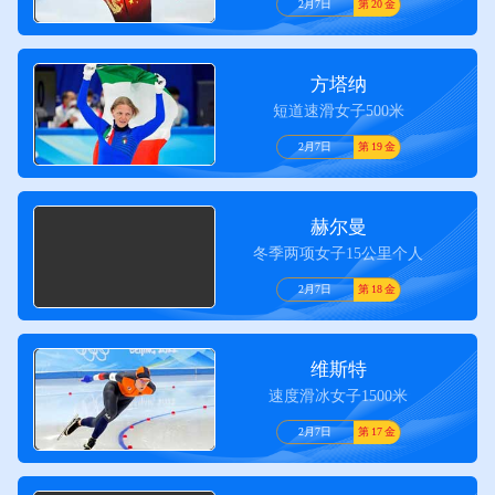
2月7日
第
20
金
方塔纳
短道速滑女子500米
2月7日
第
19
金
赫尔曼
冬季两项女子15公里个人
2月7日
第
18
金
维斯特
速度滑冰女子1500米
2月7日
第
17
金