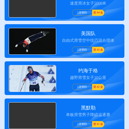
速度滑冰女子5000米
2月10日
第
44
金
美国队
自由式滑雪空中技巧混合团体
2月10日
第
43
金
约海于格
越野滑雪女子10公里
2月10日
第
42
金
黑默勒
单板滑雪男子障碍追逐赛
2月10日
第
41
金