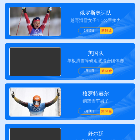
俄罗斯奥运队
越野滑雪女子4×5公里接力
2月12日
第
54
金
美国队
单板滑雪障碍追逐混合团体赛
2月12日
第
53
金
格罗特赫尔
钢架雪车男子
2月11日
第
52
金
舒尔廷