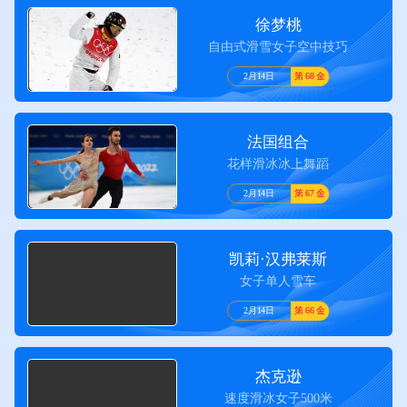
徐梦桃
自由式滑雪女子空中技巧
2月14日
第
68
金
法国组合
花样滑冰冰上舞蹈
2月14日
第
67
金
凯莉·汉弗莱斯
女子单人雪车
2月14日
第
66
金
杰克逊
速度滑冰女子500米