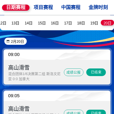
日期赛程
项目赛程
中国赛程
金牌时刻
12日
13日
14日
15日
16日
17日
18日
19日
20日
2月20日
09:00
高山滑雪
已结束
成绩公报
混合团体1/8决赛第二组 斯洛文尼
亚 0:0 加拿大
09:05
高山滑雪
已结束
成绩公报