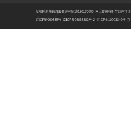
总台之声
总台总经理室
关于CCTV.com
象舞广告
网站声明
互联网新闻信息服务许可证10120170003
网上传播视听节
京ICP证060535号
京ICP备06036302号-2
京ICP备1000