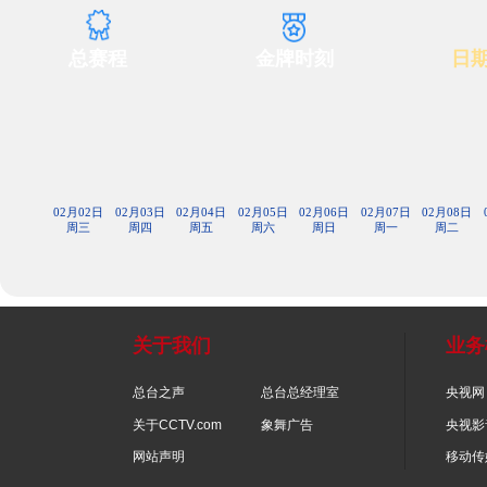
财经
教育
乡村振兴
生态环境
一带一路
大国智造
大国展会
大国保险
云顶对话
云
总赛程
金牌时刻
CCTV.节目官网
直播
节目单
栏目
片库
02月02日
02月03日
02月04日
02月05日
02月06日
02月07日
周三
周四
周五
周六
周日
周一
关于我们