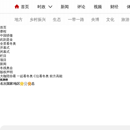
首页
时政
新闻
评论
视频
财经
人民领袖习近平
直播
海外频道
片库
iPanda
栏目大全
联播+
English
中国领导人
节目单
Монгол
听音
央视快评
微视频
习式妙
主持
地方
乡村振兴
生态
一带一路
央博
文化
旅游
首页
赛程
中国骄傲
总台春晚
网络春晚
共产党员网
秧纪录
纪
此刻是金
全景看冬奥
开幕式
闭幕式
栏目
新闻
国内
国际
评论
经济
军事
科
项目
新闻
人民领袖习近平
联播+
热解读
天天学习
冬残奥会
版权声明
大咖陪你看
一起看冬奥
C位看冬奥
前方高能
视频
小央视频
小央直播
直播中国
熊猫频
奖牌榜
名次
国家/地区
总
现场
前线
比划
快看
蓝海中国
新兵请
体育
直播
竞猜
2026年世界杯
2026年冬
VIP会员
CCTV奥林匹克频道
生活体育大会