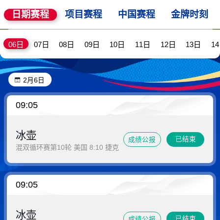
日期赛程
项目赛程
中国赛程
金牌时刻
06日
07日
08日
09日
10日
11日
12日
13日
1
2月6日
09:05
冰壶
已结束
成绩公报
混双循环赛第10轮 美国 8:10 捷克
09:05
冰壶
已结束
成绩公报