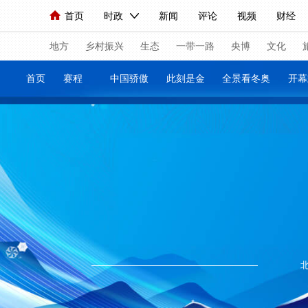
首页
时政
新闻
评论
视频
财经
人民领袖习近平
直播
海外频道
片库
iPanda
栏目大全
联播+
English
中国领导人
节目单
Монгол
听音
央视快评
微视频
习
地方
乡村振兴
生态
一带一路
央博
文化
首页
赛程
中国骄傲
此刻是金
全景看冬奥
总台春晚
网络春晚
共产党员网
秧纪录
新闻
国内
国际
评论
经济
军事
人民领袖习近平
联播+
热解读
天天学习
视频
小央视频
小央直播
直播中国
熊猫
现场
前线
比划
快看
蓝海中国
新兵
体育
直播
竞猜
2026年世界杯
2026
VIP会员
CCTV奥林匹克频道
生活体育大会