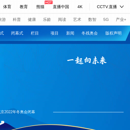
体育
教育
熊猫
直播中国
4K
CCTV.直播
式妙语
主持人
下载央视影音
热解读
天天学习
旅游
科普
健康
乐龄
阅读
艺术
数智
5G
产业+
开幕式
闭幕式
栏目
项目
新闻
冬残奥会
纪录片网
国家大剧院
大型活动
科技
法治
文娱
人物
公益
图片
习式妙语
央视快评
央视网评
光华锐评
锋面
频道
VR/AR
4K专区
全景新闻
请入列
人生第一次
人生第二次
年冬奥会
CBA
NBA
中超
国足
国际足球
网球
综
体育江湖
文化体育
冰雪道路
足球道路
北京2022年冬奥会闭幕