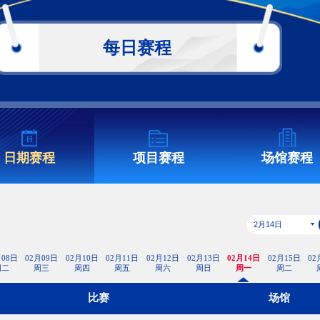
央博
非遗
文化
旅游
科普
健康
乐龄
阅读
云起
超级工厂
智敬中国
全民健康
颜选攻略
海洋
每日赛程
热播榜
总台企业白名单
日期赛程
项目赛程