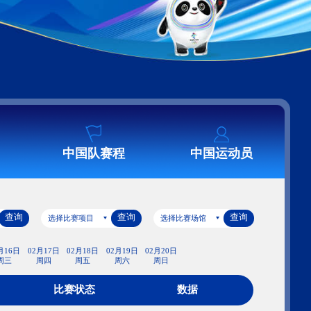
艺术
汽车
数智
5G
产业+
时尚
天气
才艺
网展
央央好物
场馆赛程
中国队赛程
查询
查询