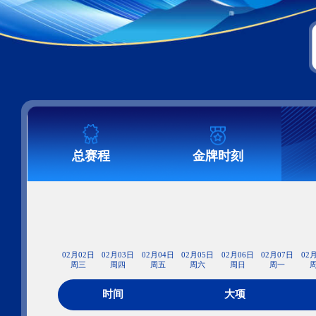
财经
教育
乡村振兴
生态环境
一带一路
大国智造
大国展会
大国保险
云顶对话
CCTV.节目官网
直播
节目单
栏目
片库
总赛程
金牌时刻