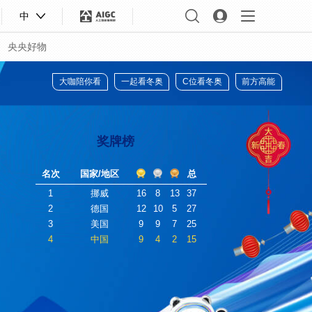
中
央央好物
版权声明
大咖陪你看
一起看冬奥
C位
奖牌榜
名次
国家/地区
总
1
挪威
16
8
13
37
2
德国
12
10
5
27
3
美国
9
9
7
25
4
中国
9
4
2
15
合体育
亚冬会