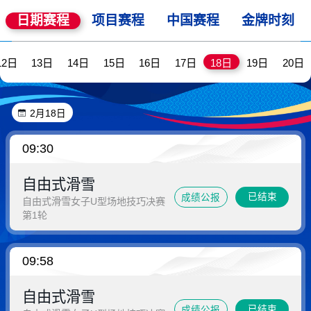
日期赛程
项目赛程
中国赛程
金牌时刻
12日
13日
14日
15日
16日
17日
18日
19日
20日
2月18日
09:30
自由式滑雪
已结束
成绩公报
自由式滑雪女子U型场地技巧决赛
第1轮
09:58
自由式滑雪
已结束
成绩公报