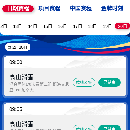
日期赛程
项目赛程
中国赛程
金牌时刻
12日
13日
14日
15日
16日
17日
18日
19日
20日
2月20日
09:00
高山滑雪
已结束
成绩公报
混合团体1/8决赛第二组 斯洛文尼
亚 0:0 加拿大
09:05
高山滑雪
已结束
成绩公报