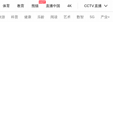
体育
教育
熊猫
直播中国
4K
CCTV.直播
式妙语
主持人
下载央视影音
热解读
天天学习
旅游
科普
健康
乐龄
阅读
艺术
数智
5G
产业+
开幕式
闭幕式
栏目
项目
新闻
冬残奥会
纪录片网
国家大剧院
大型活动
科技
法治
文娱
人物
公益
图片
习式妙语
央视快评
央视网评
光华锐评
锋面
频道
VR/AR
4K专区
全景新闻
请入列
人生第一次
人生第二次
年冬奥会
CBA
NBA
中超
国足
国际足球
网球
综
体育江湖
文化体育
冰雪道路
足球道路
北京2022年冬奥会闭幕