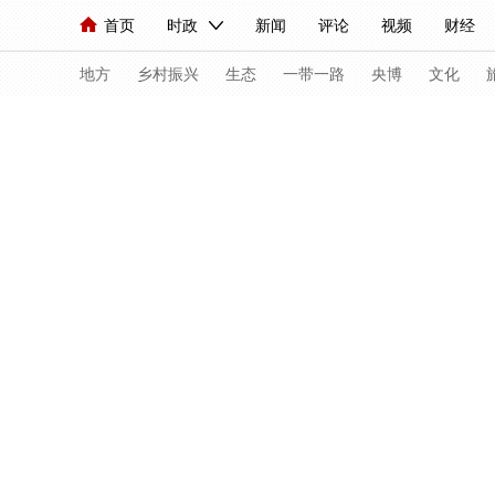
首页
时政
新闻
评论
视频
财经
人民领袖习近平
直播
海外频道
片库
iPanda
栏目大全
联播+
English
中国领导人
节目单
Монгол
听音
央视快评
微视频
习
地方
乡村振兴
生态
一带一路
央博
文化
首页
赛程
中国骄傲
此刻是金
全景看冬奥
总台春晚
网络春晚
共产党员网
秧纪录
新闻
国内
国际
评论
经济
军事
人民领袖习近平
联播+
热解读
天天学习
视频
小央视频
小央直播
直播中国
熊猫
现场
前线
比划
快看
蓝海中国
新兵
体育
直播
竞猜
2026年世界杯
2026
VIP会员
CCTV奥林匹克频道
生活体育大会