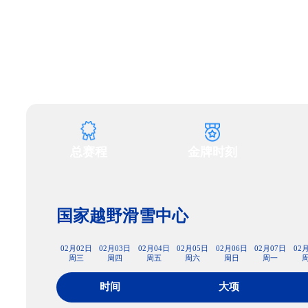
财经
教育
乡村振兴
生态环境
一带一路
大国智造
大国展会
大国保险
云顶对话
CCTV.节目官网
直播
节目单
栏目
片库
总赛程
金牌时刻
国家越野滑雪中心