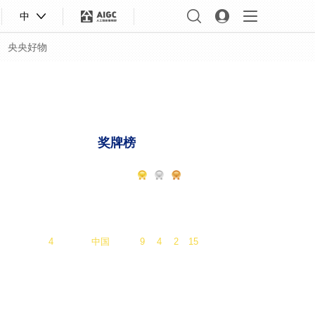
中
央央好物
版权声明
大咖陪你看
一起看冬奥
C位
奖牌榜
名次
国家/地区
总
1
挪威
16
8
13
37
2
德国
12
10
5
27
3
美国
9
9
7
25
4
中国
9
4
2
15
合体育
亚冬会