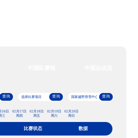
艺术
汽车
数智
5G
产业+
时尚
天气
才艺
网展
央央好物
场馆赛程
中国队赛程
查询
查询