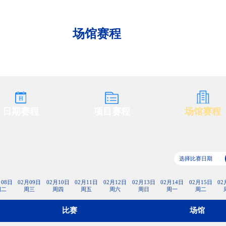
央博
非遗
文化
旅游
科普
健康
乐龄
阅读
云起
超级工厂
智敬中国
全民健康
颜选攻略
海洋
场馆赛程
收视榜
总台企业白名单
日期赛程
项目赛程