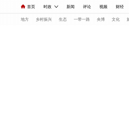
首页
时政
新闻
评论
视频
财经
人民领袖习近平
直播
海外频道
片库
iPanda
栏目大全
联播+
English
中国领导人
节目单
Монгол
听音
央视快评
微视频
习
地方
乡村振兴
生态
一带一路
央博
文化
首页
赛程
中国骄傲
此刻是金
全景看冬
总台春晚
网络春晚
共产党员网
秧纪录
新闻
国内
国际
评论
经济
军事
人民领袖习近平
联播+
热解读
天天学习
视频
小央视频
小央直播
直播中国
熊猫
现场
前线
比划
快看
蓝海中国
新兵
体育
直播
竞猜
2026年世界杯
2026
VIP会员
CCTV奥林匹克频道
生活体育大会