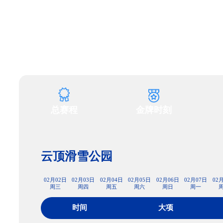
财经
教育
乡村振兴
生态环境
一带一路
大国智造
大国展会
大国保险
云顶对话
CCTV.节目官网
直播
节目单
栏目
片库
总赛程
金牌时刻
云顶滑雪公园