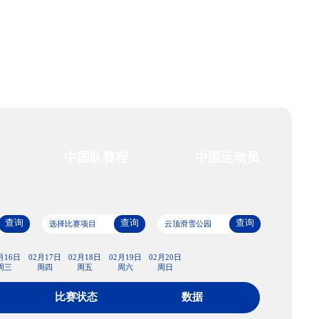
艺术
汽车
数智
5G
产业+
时尚
天气
才艺
网展
央央好物
场馆赛程
中国队赛程
查询
查询