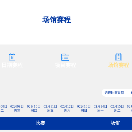
央博
非遗
文化
旅游
科普
健康
乐龄
阅读
云起
超级工厂
智敬中国
全民健康
颜选攻略
海洋
场馆赛程
热播榜
总台企业白名单
日期赛程
项目赛程