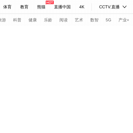
体育
教育
熊猫
直播中国
4K
CCTV.直播
式妙语
主持人
下载央视影音
热解读
天天学习
旅游
科普
健康
乐龄
阅读
艺术
数智
5G
产业+
奥
开幕式
闭幕式
栏目
项目
新闻
冬残奥
纪录片网
国家大剧院
大型活动
科技
法治
文娱
人物
公益
图片
习式妙语
央视快评
央视网评
光华锐评
锋面
频道
VR/AR
4K专区
全景新闻
请入列
人生第一次
人生第二次
年冬奥会
CBA
NBA
中超
国足
国际足球
网球
综
体育江湖
文化体育
冰雪道路
足球道路
北京2022年冬奥会闭幕