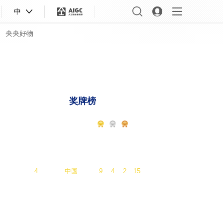
中
央央好物
会
版权声明
大咖陪你看
一起看冬奥
C位
奖牌榜
名次
国家/地区
总
1
挪威
16
8
13
37
2
德国
12
10
5
27
3
美国
9
9
7
25
4
中国
9
4
2
15
合体育
亚冬会